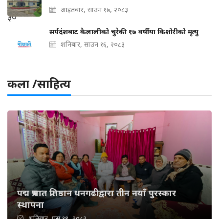
आइतबार, साउन १७, २०८३
सर्पदंशबाट कैलालीको चुरेकी १७ वर्षीया किशोरीको मृत्यु
शनिबार, साउन १६, २०८३
कला /साहित्य
पद्म प्रभात प्रतिष्ठान धनगढीद्वारा तीन नयाँ पुरस्कार
स्थापना
शनिबार, पुस १९, २०८२