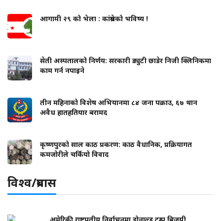
आगामी २९ को भेला : कांग्रेसको भविष्य !
सेती अस्पतालको निर्णय: सरकारी ड्युटी छाडेर निजी क्लिनिकमा
काम गर्न नपाइने
तीन महिनाको विशेष अभियानमा ८४ जना पक्राउ, ६७ थान
अवैध हातहतियार बरामद
कृष्णपुरको साल काठ प्रकरण: काठ वैधानिक, प्रक्रियागत
कमजोरीले चर्कियो विवाद
विश्व/प्रबास
अमेरिकी राष्ट्रपतीय निर्वाचनमा डोनाल्ड ट्रम्प बिजयी