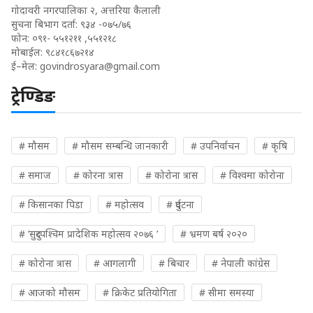
गोदावरी नगरपालिका २, अत्तरिया कैलाली
सुचना बिभाग दर्ता: ९३४ -०७५/७६
फोन: ०९१- ५५१२११ ,५५१२१८
मोबाईल: ९८४१८६७२१४
ई–मेल:
govindrosyara@gmail.com
ट्रेण्डिङ
# मौसम
# मौसम सम्बन्धि जानकारी
# उपनिर्वाचन
# कृषि
# समाज
# कोरना त्रास
# कोरोना त्रास
# विश्वमा कोरोना
# किसानका पिडा
# महोत्सव
# दुर्घटना
# ‘सुदुरपश्चिम प्रादेशिक महोत्सव २०७६ ’
# भ्रमण बर्ष २०२०
# कोरोना त्रास
# आगलागी
# बिचार
# नेपाली कांग्रेस
# आजको मौसम
# क्रिकेट प्रतियोगिता
# सीमा समस्या