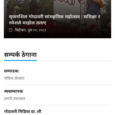
सृजनशिल गोदावरी सांस्कृतिक महोत्सव : समिक्षा र
रमेशले माहोल तताए
बिहीबार, पुस १०, २०८२
सम्पर्क ठेगाना
सम्पादक:
गोबिन्द रोस्यारा
ब्यबस्थापक
डम्मरी उपाध्याय
गोदावरी मिडिया प्रा. ली