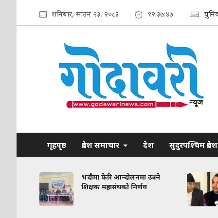
शनिबार, साउन २३, २०८३
१२:३७:४८
युनि
गृहपृष्ठ
प्रदेश समाचार
देश
सुदुरपश्चिम प्रदेश
रकरण:
भदौमा फेरि आन्दोलनमा उत्रने
त
शिक्षक महासंघको निर्णय
द