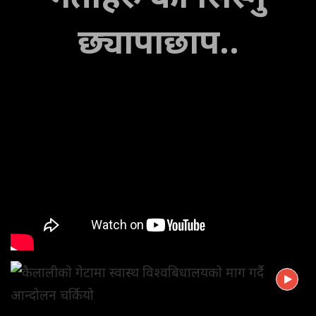
छ्यापाछाप..