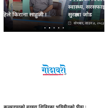
स्वास्थ्य, सरसफाइ, पर्यटन र सामाजिक
सुरक्षामा जोड
सोमबार, साउन ४, २०८३
कञ्चनपुरको वनहरा शिविरका भूमिहीनको पीडा :