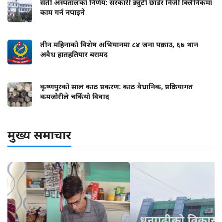
सेती अस्पतालको निर्णय: सरकारी ड्युटी छाडेर निजी क्लिनिकमा
काम गर्न नपाइने
तीन महिनाको विशेष अभियानमा ८४ जना पक्राउ, ६७ थान
अवैध हातहतियार बरामद
कृष्णपुरको साल काठ प्रकरण: काठ वैधानिक, प्रक्रियागत
कमजोरीले चर्कियो विवाद
मुख्य समाचार
धनगढीको विकास मोडेल: अभियानमार्फत