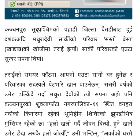
कञ्चनपुरः सुदूरपश्चिमको पहाडी जिल्ला बैतडीबाट दुई
दशकअघि मथुरादेवी सार्कीको परिवार ‘सस्तो बेसा’
(खाद्यान्न)को खोजीमा तराई झर्यो। सार्की परिवारको एउटा
सुन्दर सपना थियो।
तराईको समथर फाँटमा आफ्नो एउटा सानो घर हुनेछ र
परिवारका सदस्यले पेटभरि खान पाउनेछन्। सत्तरी वर्षको
उमेर ढल्किँदै गर्दा मथुरा देवीको त्यो सपना अझै पनि
कञ्चनपुरको शुक्लाफाँटा नगरपालिका–११ स्थित वनहरा
नदीको किनारमा रहेको भूमिहीन शिविरको झुपडीभित्र
गुम्सिएर रहेको छ। “हलो खलो गर्दै जीवन बित्यो, हुने खाने
उमेर छँदा अरुकै हलो जोत्यौँ,“ उनी भन्छिन्, “अर्काको घरमै