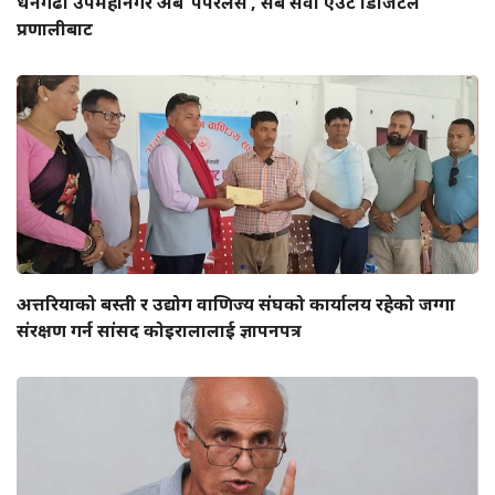
धनगढी उपमहानगर अब ‘पेपरलेस’, सबै सेवा एउटै डिजिटल
प्रणालीबाट
अत्तरियाको बस्ती र उद्योग वाणिज्य संघको कार्यालय रहेको जग्गा
संरक्षण गर्न सांसद कोइरालालाई ज्ञापनपत्र