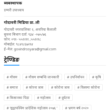
ब्यबस्थापक
डम्मरी उपाध्याय
गोदावरी मिडिया प्रा. ली
गोदावरी नगरपालिका २, अत्तरिया कैलाली
सुचना बिभाग दर्ता: ९३४ -०७५/७६
फोन: ०९१- ५५१२११ ,५५१२१८
मोबाईल: ९८४१८६७२१४
ई–मेल:
govindrosyara@gmail.com
ट्रेण्डिङ
# मौसम
# मौसम सम्बन्धि जानकारी
# उपनिर्वाचन
# कृषि
# समाज
# कोरना त्रास
# कोरोना त्रास
# विश्वमा कोरोना
# किसानका पिडा
# महोत्सव
# दुर्घटना
# ‘सुदुरपश्चिम प्रादेशिक महोत्सव २०७६ ’
# भ्रमण बर्ष २०२०