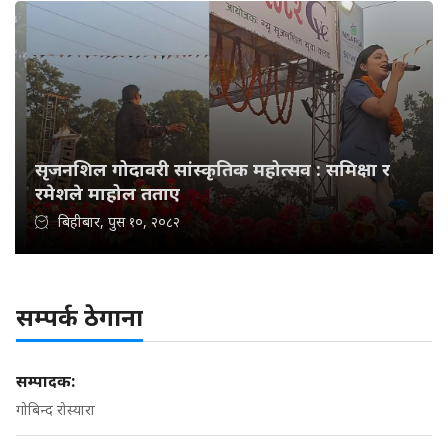
सृजनशिल गोदावरी सांस्कृतिक महोत्सव : समिक्षा र
रमेशले माहोल तताए
बिहीबार, पुस १०, २०८२
सम्पर्क ठेगाना
सम्पादक:
गोबिन्द रोस्यारा