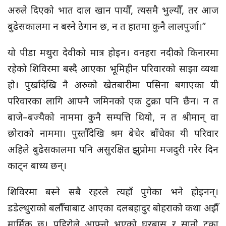
अरुले दिएको भात दाल खान पायौँ, त्यसमै भुल्यौँ, तर आज
बुढेसकालमा न बस्ने ठेगान छ, न त हातमा कुनै लालपुर्जा।”
यो पीडा मथुरा देवीको मात्र होइन। वनहरा नदीको किनारमा
रहेको शिविरमा बस्दै आएका भूमिहीन परिवारको साझा व्यथा
हो। पुर्खादेखि नै अरुको खेतबारीमा पसिना बगाएका यी
परिवारका लागि आफ्नै जमिनको एक टुक्रा पनि छैन। न त
बाजे–बज्यैको नाममा कुनै सम्पत्ति थियो, न त श्रीमान् वा
छोराको नाममा। पुस्तौँदेखि श्रम बेचेर बाँचेका यी परिवार
अहिले बुढेसकालमा पनि असुरक्षित झुप्रोमा मजदुरी गरेर दिन
काट्न बाध्य छन्।
शिविरमा बस्ने सबै रहरले त्यहाँ पुगेका भने होइनन्।
डडेल्धुराको बलौँचाबाट आएका दलबहादुर बोहराको कथा अझैँ
मार्मिक छ। पहिरोले आफ्नो भएको घरबास र सानो टुक्रा