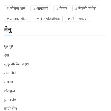
# कोरोना त्रास
# आगलागी
# बिचार
# नेपाली कांग्रेस
# आजको मौसम
# क्रिकेट प्रतियोगिता
# सीमा समस्या
मेनु
गृहपृष्ठ
देश
सुदुरपश्चिम प्रदेश
राजनीति
समाज
खेलकुद
युनिकोड
हाम्रो टीम