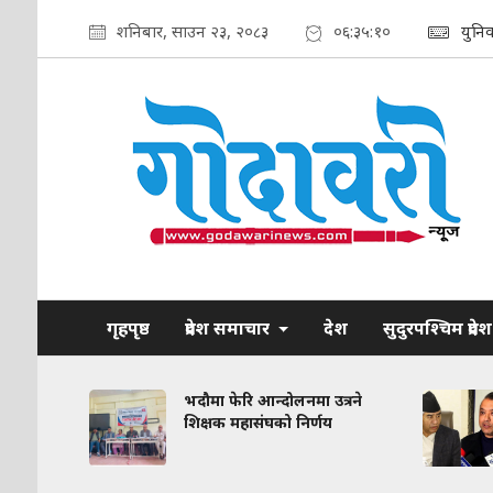
शनिबार, साउन २३, २०८३
०६:३५:११
युनि
गृहपृष्ठ
प्रदेश समाचार
देश
सुदुरपश्चिम प्रदेश
रकरण:
भदौमा फेरि आन्दोलनमा उत्रने
त
शिक्षक महासंघको निर्णय
द