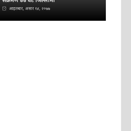
संक्रमण ७७ वटै जिल्लामा
आइतबार, असार १४, २०७७