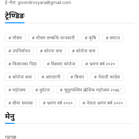
ई–मेल:
govindrosyara@gmail.com
ट्रेण्डिङ
# मौसम
# मौसम सम्बन्धि जानकारी
# कृषि
# समाज
# उपनिर्वाचन
# कोरना त्रास
# कोरोना त्रास
# किसानका पिडा
# विश्वमा कोरोना
# भ्रमण बर्ष २०२०
# कोरोना त्रास
# आगलागी
# बिचार
# नेपाली कांग्रेस
# महोत्सव
# दुर्घटना
# ‘सुदुरपश्चिम प्रादेशिक महोत्सव २०७६ ’
# सीमा समस्या
# भ्रमण वर्ष २०२०
# नेपाल भ्रमण बर्ष २०२०
मेनु
गृहपृष्ठ