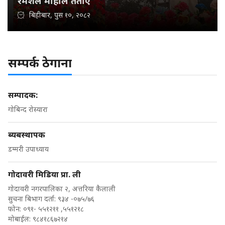
रमेशले माहोल तताए
बिहीबार, पुस १०, २०८२
सम्पर्क ठेगाना
सम्पादक:
गोबिन्द रोस्यारा
ब्यबस्थापक
डम्मरी उपाध्याय
गोदावरी मिडिया प्रा. ली
गोदावरी नगरपालिका २, अत्तरिया कैलाली
सुचना बिभाग दर्ता: ९३४ -०७५/७६
फोन: ०९१- ५५१२११ ,५५१२१८
मोबाईल: ९८४१८६७२१४