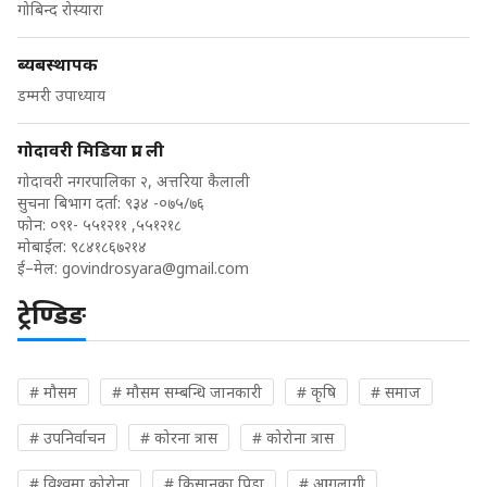
गोबिन्द रोस्यारा
ब्यबस्थापक
डम्मरी उपाध्याय
गोदावरी मिडिया प्रा. ली
गोदावरी नगरपालिका २, अत्तरिया कैलाली
सुचना बिभाग दर्ता: ९३४ -०७५/७६
फोन: ०९१- ५५१२११ ,५५१२१८
मोबाईल: ९८४१८६७२१४
ई–मेल:
govindrosyara@gmail.com
ट्रेण्डिङ
# मौसम
# मौसम सम्बन्धि जानकारी
# कृषि
# समाज
# उपनिर्वाचन
# कोरना त्रास
# कोरोना त्रास
# विश्वमा कोरोना
# किसानका पिडा
# आगलागी