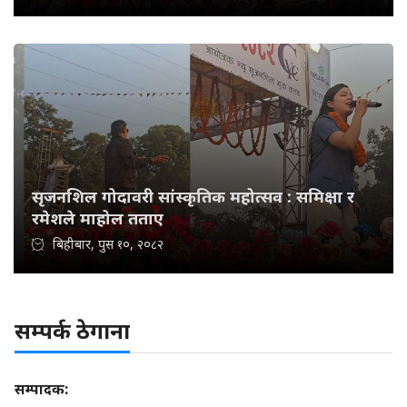
सृजनशिल गोदावरी सांस्कृतिक महोत्सव : समिक्षा र
रमेशले माहोल तताए
बिहीबार, पुस १०, २०८२
सम्पर्क ठेगाना
सम्पादक: