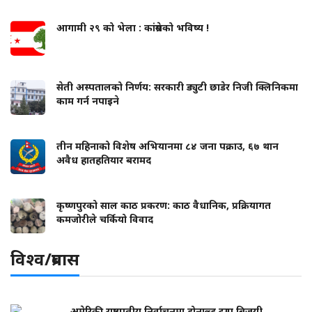
आगामी २९ को भेला : कांग्रेसको भविष्य !
सेती अस्पतालको निर्णय: सरकारी ड्युटी छाडेर निजी क्लिनिकमा
काम गर्न नपाइने
तीन महिनाको विशेष अभियानमा ८४ जना पक्राउ, ६७ थान
अवैध हातहतियार बरामद
कृष्णपुरको साल काठ प्रकरण: काठ वैधानिक, प्रक्रियागत
कमजोरीले चर्कियो विवाद
विश्व/प्रबास
अमेरिकी राष्ट्रपतीय निर्वाचनमा डोनाल्ड ट्रम्प बिजयी