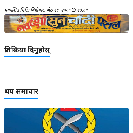
प्रकाशित मिति: बिहीबार, जेठ १४, २०८३
१३:४९
प्रतिक्रिया दिनुहोस्
थप समाचार