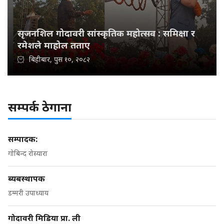
सृजनशिल गोदावरी सांस्कृतिक महोत्सव : समिक्षा र
रमेशले माहोल तताए
बिहीबार, पुस १०, २०८२
सम्पर्क ठेगाना
सम्पादक:
गोबिन्द रोस्यारा
ब्यबस्थापक
डम्मरी उपाध्याय
गोदावरी मिडिया प्रा. ली