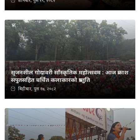
शनिबार, पुस १९, २०८२
सृजनशील गोदावरी साँस्कृतिक महोत्सवम : आज प्रकाश
सपुतसहित चर्चित कलाकारको प्रस्तुति
बिहीबार, पुस १७, २०८२