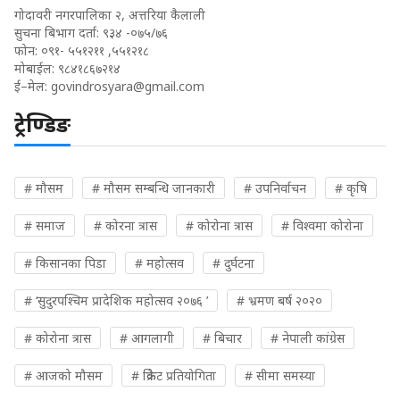
गोदावरी नगरपालिका २, अत्तरिया कैलाली
सुचना बिभाग दर्ता: ९३४ -०७५/७६
फोन: ०९१- ५५१२११ ,५५१२१८
मोबाईल: ९८४१८६७२१४
ई–मेल:
govindrosyara@gmail.com
ट्रेण्डिङ
# मौसम
# मौसम सम्बन्धि जानकारी
# उपनिर्वाचन
# कृषि
# समाज
# कोरना त्रास
# कोरोना त्रास
# विश्वमा कोरोना
# किसानका पिडा
# महोत्सव
# दुर्घटना
# ‘सुदुरपश्चिम प्रादेशिक महोत्सव २०७६ ’
# भ्रमण बर्ष २०२०
# कोरोना त्रास
# आगलागी
# बिचार
# नेपाली कांग्रेस
# आजको मौसम
# क्रिकेट प्रतियोगिता
# सीमा समस्या