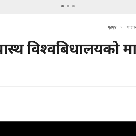
गृहपृष्ठ
गोदावर
वास्थ विश्वबिधालयको मा