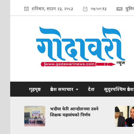
शनिबार, साउन २३, २०८३
०७:५०:१४
युनि
गृहपृष्ठ
प्रदेश समाचार
देश
सुदुरपश्चिम प्रदेश
भदौमा फेरि आन्दोलनमा उत्रने
कां
शिक्षक महासंघको निर्णय
पू
हुने