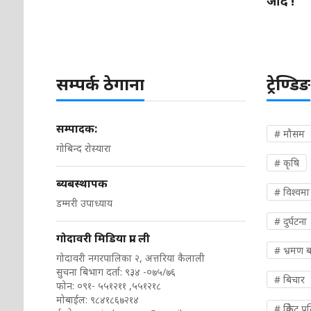
जाँदै !
सम्पर्क ठेगाना
ट्रेण्डिङ
सम्पादक:
# मौसम
गोबिन्द रोस्यारा
# कृषि
ब्यबस्थापक
# विश्वमा
डम्मरी उपाध्याय
# दुर्घटना
गोदावरी मिडिया प्रा. ली
# भ्रमण ब
गोदावरी नगरपालिका २, अत्तरिया कैलाली
सुचना बिभाग दर्ता: ९३४ -०७५/७६
# बिचार
फोन: ०९१- ५५१२११ ,५५१२१८
मोबाईल: ९८४१८६७२१४
# क्रिकेट प