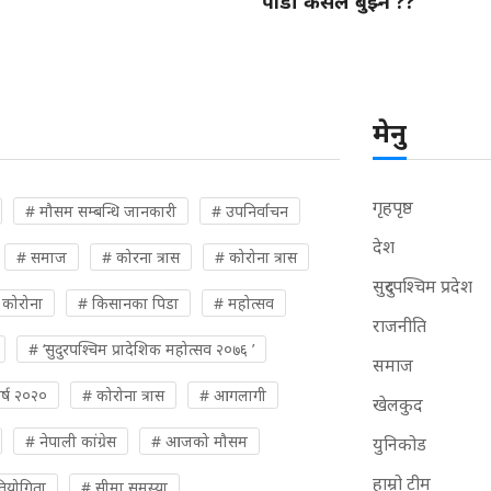
पीडा कसले बुझ्ने ??
मेनु
गृहपृष्ठ
# मौसम सम्बन्धि जानकारी
# उपनिर्वाचन
देश
# समाज
# कोरना त्रास
# कोरोना त्रास
सुदुरपश्चिम प्रदेश
 कोरोना
# किसानका पिडा
# महोत्सव
राजनीति
# ‘सुदुरपश्चिम प्रादेशिक महोत्सव २०७६ ’
समाज
र्ष २०२०
# कोरोना त्रास
# आगलागी
खेलकुद
# नेपाली कांग्रेस
# आजको मौसम
युनिकोड
हाम्रो टीम
्रतियोगिता
# सीमा समस्या