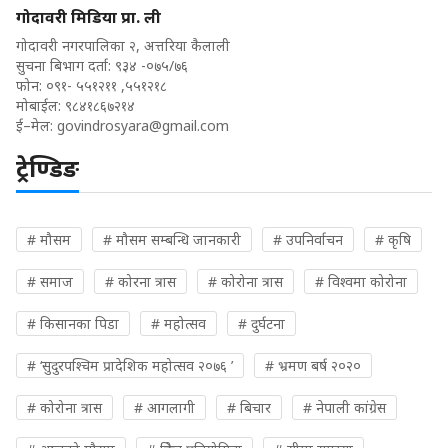
गोदावरी मिडिया प्रा. ली
गोदावरी नगरपालिका २, अत्तरिया कैलाली
सुचना बिभाग दर्ता: ९३४ -०७५/७६
फोन: ०९१- ५५१२११ ,५५१२१८
मोबाईल: ९८४१८६७२१४
ई–मेल:
govindrosyara@gmail.com
ट्रेण्डिङ
# मौसम
# मौसम सम्बन्धि जानकारी
# उपनिर्वाचन
# कृषि
# समाज
# कोरना त्रास
# कोरोना त्रास
# विश्वमा कोरोना
# किसानका पिडा
# महोत्सव
# दुर्घटना
# ‘सुदुरपश्चिम प्रादेशिक महोत्सव २०७६ ’
# भ्रमण बर्ष २०२०
# कोरोना त्रास
# आगलागी
# बिचार
# नेपाली कांग्रेस