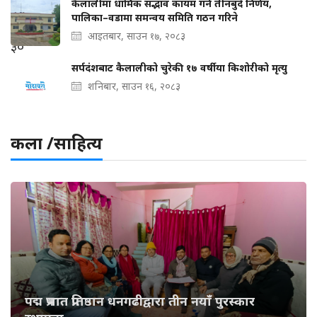
कैलालीमा धार्मिक सद्भाव कायम गर्न तीनबुँदे निर्णय,
पालिका–वडामा समन्वय समिति गठन गरिने
आइतबार, साउन १७, २०८३
सर्पदंशबाट कैलालीको चुरेकी १७ वर्षीया किशोरीको मृत्यु
शनिबार, साउन १६, २०८३
कला /साहित्य
पद्म प्रभात प्रतिष्ठान धनगढीद्वारा तीन नयाँ पुरस्कार