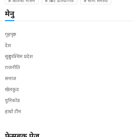
# आजको मौसम
# क्रिकेट प्रतियोगिता
# सीमा समस्या
मेनु
गृहपृष्ठ
देश
सुदुरपश्चिम प्रदेश
राजनीति
समाज
खेलकुद
युनिकोड
हाम्रो टीम
फेसबुक पेज