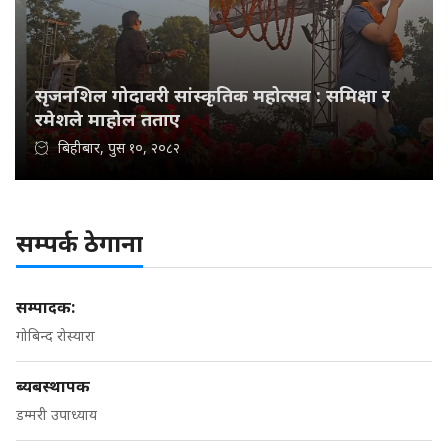
सृजनशिल गोदावरी सांस्कृतिक महोत्सव : समिक्षा र
रमेशले माहोल तताए
बिहीबार, पुस १०, २०८२
सम्पर्क ठेगाना
सम्पादक:
गोबिन्द रोस्यारा
ब्यबस्थापक
डम्मरी उपाध्याय