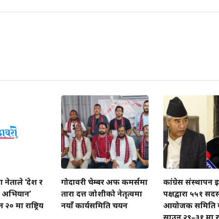
ा नेताले ‘देश र
गोदावरी चेम्बर अफ कमर्समा
कांग्रेस संस्थापन 
ने अभियान’
तारा दत्त जोशीको नेतृत्वमा
पक्षद्वारा ५५१ सदस
० मा राष्ट्रिय
नयाँ कार्यसमिति चयन
आयोजक समिति 
साउन २९–३१ मा राष्