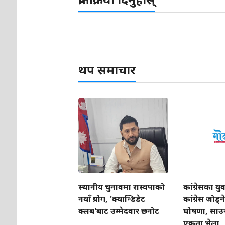
थप समाचार
स्थानीय चुनावमा रास्वपाको
कांग्रेसका युव
नयाँ प्रयोग, 'क्यान्डिडेट
कांग्रेस जोड्
क्लब'बाट उम्मेदवार छनोट
घोषणा, साउन २
एकता भेला