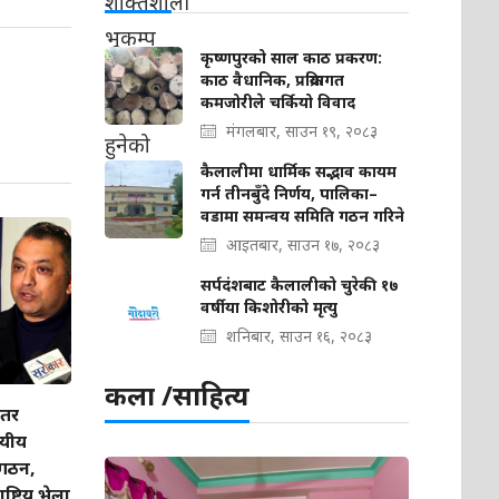
कृष्णपुरको साल काठ प्रकरण:
काठ वैधानिक, प्रक्रियागत
कमजोरीले चर्कियो विवाद
मंगलबार, साउन १९, २०८३
कैलालीमा धार्मिक सद्भाव कायम
गर्न तीनबुँदे निर्णय, पालिका–
वडामा समन्वय समिति गठन गरिने
आइतबार, साउन १७, २०८३
सर्पदंशबाट कैलालीको चुरेकी १७
वर्षीया किशोरीको मृत्यु
शनिबार, साउन १६, २०८३
कला /साहित्य
इतर
्यीय
गठन,
ट्रिय भेला