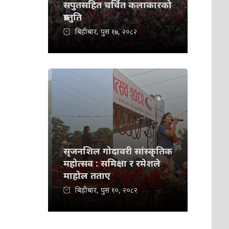
सपुतसहित चर्चित कलाकारको
प्रस्तुति
बिहीबार, पुस १७, २०८२
सृजनशिल गोदावरी सांस्कृतिक
महोत्सव : समिक्षा र रमेशले
माहोल तताए
बिहीबार, पुस १०, २०८२