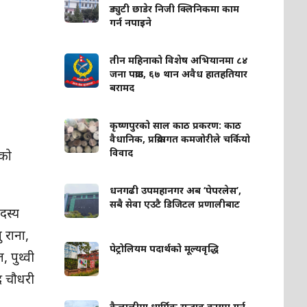
ड्युटी छाडेर निजी क्लिनिकमा काम
गर्न नपाइने
तीन महिनाको विशेष अभियानमा ८४
जना पक्राउ, ६७ थान अवैध हातहतियार
बरामद
कृष्णपुरको साल काठ प्रकरण: काठ
वैधानिक, प्रक्रियागत कमजोरीले चर्कियो
विवाद
रको
धनगढी उपमहानगर अब ‘पेपरलेस’,
सबै सेवा एउटै डिजिटल प्रणालीबाट
दस्य
 राना,
पेट्रोलियम पदार्थको मूल्यवृद्धि
 पुथ्वी
्र चौधरी
कैलालीमा धार्मिक सद्भाव कायम गर्न