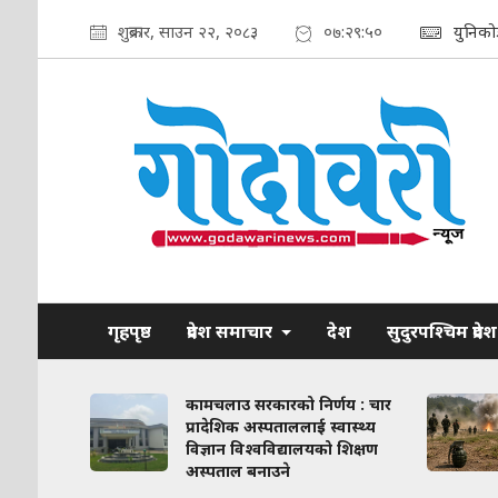
शुक्रबार, साउन २२, २०८३
०७:२९:५१
युनिको
गृहपृष्ठ
प्रदेश समाचार
देश
सुदुरपश्चिम प्रदेश
ाव कायम
कामचलाउ सरकारको निर्णय : चार
लिका–
प्रादेशिक अस्पताललाई स्वास्थ्य
ठन गरिने
विज्ञान विश्वविद्यालयको शिक्षण
अस्पताल बनाउने