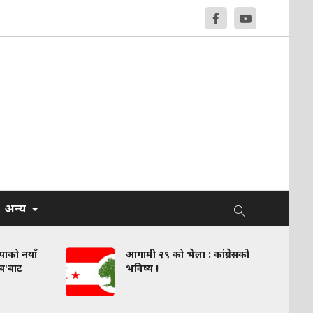
अन्य
वपाको नयाँ
आगामी २९ को भेला : कांग्रेसको
लब'बाट
भविष्य !