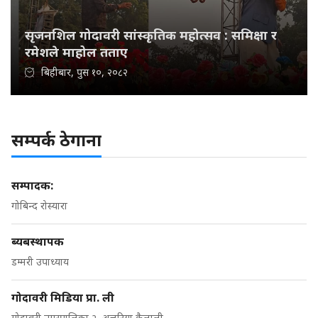
सृजनशिल गोदावरी सांस्कृतिक महोत्सव : समिक्षा र
रमेशले माहोल तताए
बिहीबार, पुस १०, २०८२
सम्पर्क ठेगाना
सम्पादक:
गोबिन्द रोस्यारा
ब्यबस्थापक
डम्मरी उपाध्याय
गोदावरी मिडिया प्रा. ली
गोदावरी नगरपालिका २, अत्तरिया कैलाली