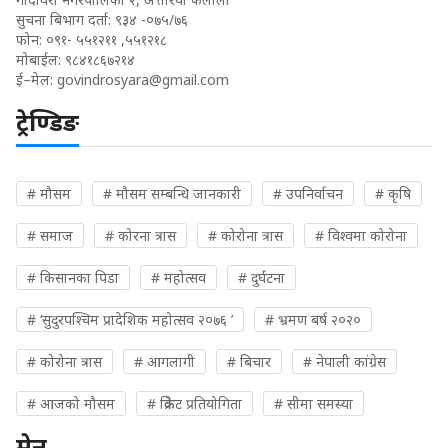
सुचना बिभाग दर्ता: ९३४ -०७५/७६
फोन: ०९१- ५५१२११ ,५५१२१८
मोबाईल: ९८४१८६७२१४
ई–मेल:
govindrosyara@gmail.com
ट्रेण्डिङ
# मौसम
# मौसम सम्बन्धि जानकारी
# उपनिर्वाचन
# कृषि
# समाज
# कोरना त्रास
# कोरोना त्रास
# विश्वमा कोरोना
# किसानका पिडा
# महोत्सव
# दुर्घटना
# ‘सुदुरपश्चिम प्रादेशिक महोत्सव २०७६ ’
# भ्रमण बर्ष २०२०
# कोरोना त्रास
# आगलागी
# बिचार
# नेपाली कांग्रेस
# आजको मौसम
# क्रिकेट प्रतियोगिता
# सीमा समस्या
मेनु