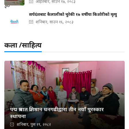
आइतबार, साउन १७, २०८३
सर्पदंशबाट कैलालीको चुरेकी १७ वर्षीया किशोरीको मृत्यु
शनिबार, साउन १६, २०८३
कला /साहित्य
पद्म प्रभात प्रतिष्ठान धनगढीद्वारा तीन नयाँ पुरस्कार
स्थापना
शनिबार, पुस १९, २०८२