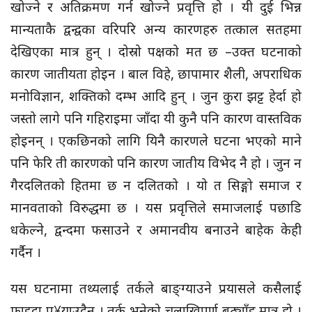
खोज्ने र अतिक्रमण गर्न खोज्ने प्रवृत्ति हो । यी दुई भिन्न
मान्यताकै द्वन्द्वका वरिपरि अन्य कारणहरु तत्काल सतहमा
देखिएका मात्र हुन् । दोस्रो पक्षको मत छ –उक्त घटनाको
कारण जातीयता होइन । बाल विहे, छापामार शैली, अपराधिक
मनोविज्ञान, शक्तिको दम्भ आदि हुन् । जुन कुरा झट्ट हेर्दा हो
जस्तो लागे पनि गहिराइमा जाँदा यी कुनै पनि कारण वास्तविक
होइनन् । एकछिनको लागि यिनै कारणले घटना भएको माने
पनि फेरि ती कारणको पनि कारण जातीय विभेद नै हो । जुन न
गैरदलितको हितमा छ न दलितको । यो त सिङ्गो समाज र
मानवताको विरुद्धमा छ । यस प्रवृत्तिले समाजलाई पछाडि
धकेल्ने, द्वन्दमा फसाउने र अमानवीय बनाउने बाहेक केही
गर्दैन ।
यस घटनामा तथ्यलाई तर्कले बाङ्ग्याउने प्रयासले कसैलाई
फाइदा पु¥याउदैन । तर्क भनेको चलाखिपूर्ण बठ्याँइ मात्र हो ।