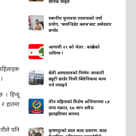
सैनिक घाइते
स्थानीय चुनावमा रास्वपाको नयाँ
प्रयोग, 'क्यान्डिडेट क्लब'बाट उम्मेदवार
छनोट
आगामी २९ को भेला : कांग्रेसको
भविष्य !
 महिलाहरू
सेती अस्पतालको निर्णय: सरकारी
 ।
ड्युटी छाडेर निजी क्लिनिकमा काम
गर्न नपाइने
। हिन्दू
तीन महिनाको विशेष अभियानमा ८४
े र हातमा
जना पक्राउ, ६७ थान अवैध
हातहतियार बरामद
वतीले पनि
कृष्णपुरको साल काठ प्रकरण: काठ