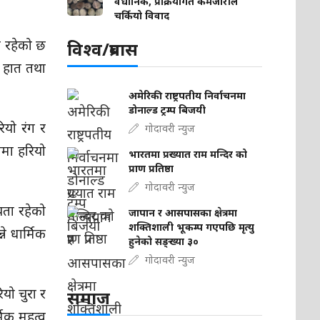
वैधानिक, प्रक्रियागत कमजोरीले
चर्कियो विवाद
ास रहेको छ
विश्व/प्रबास
र हात तथा
अमेरिकी राष्ट्रपतीय निर्वाचनमा
डोनाल्ड ट्रम्प बिजयी
ियो रंग र
गोदावरी न्युज
ामा हरियो
भारतमा प्रख्यात राम मन्दिर को
प्राण प्रतिष्ठा
गोदावरी न्युज
यता रहेको
जापान र आसपासका क्षेत्रमा
शक्तिशाली भूकम्प गएपछि मृत्यु
ने धार्मिक
हुनेको सङ्ख्या ३०
गोदावरी न्युज
ियो चुरा र
समाज
मिक महत्व