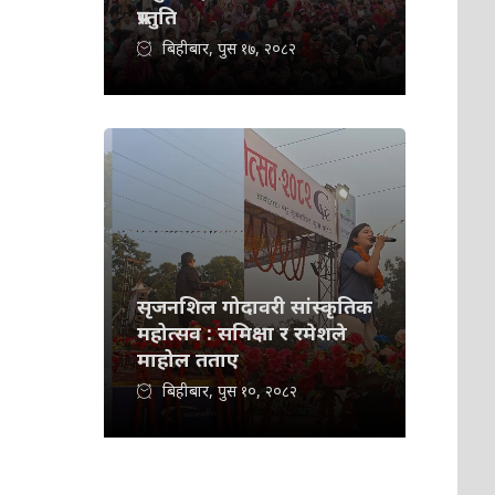
प्रस्तुति
बिहीबार, पुस १७, २०८२
सृजनशिल गोदावरी सांस्कृतिक
महोत्सव : समिक्षा र रमेशले
माहोल तताए
बिहीबार, पुस १०, २०८२