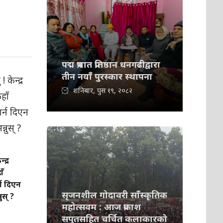
पद्म प्रभात प्रतिष्ठान धनगढीद्वारा
तीन नयाँ पुरस्कार स्थापना
शनिबार, पुस १९, २०८२
्द्र
ँ
न दिएन
सृजनशील गोदावरी साँस्कृतिक
स् ?
महोत्सवम : आज प्रकाश
सपुतसहित चर्चित कलाकारको