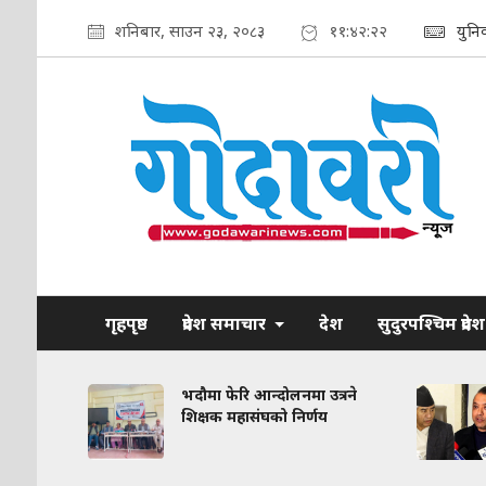
शनिबार, साउन २३, २०८३
११:४२:२३
युनि
गृहपृष्ठ
प्रदेश समाचार
देश
सुदुरपश्चिम प्रदेश
रकरण:
भदौमा फेरि आन्दोलनमा उत्रने
त
शिक्षक महासंघको निर्णय
द