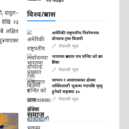
गर्न नपाइने
 दादुरा–
विश्व/प्रबास
 देखि २३
ै लक्षित
अमेरिकी राष्ट्रपतीय निर्वाचनमा
डोनाल्ड ट्रम्प बिजयी
पु¥याएका
गोदावरी न्युज
भारतमा प्रख्यात राम मन्दिर को प्राण
प्रतिष्ठा
गोदावरी न्युज
जापान र आसपासका क्षेत्रमा
शक्तिशाली भूकम्प गएपछि मृत्यु
हुनेको सङ्ख्या ३०
गोदावरी न्युज
समाज