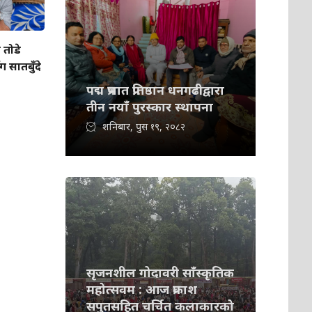
 तोडे
सातबुँदे
पद्म प्रभात प्रतिष्ठान धनगढीद्वारा
तीन नयाँ पुरस्कार स्थापना
शनिबार, पुस १९, २०८२
सृजनशील गोदावरी साँस्कृतिक
महोत्सवम : आज प्रकाश
सपुतसहित चर्चित कलाकारको