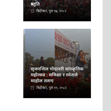
प्रस्तुति
बिहीबार, पुस १७, २०८२
सृजनशिल गोदावरी सांस्कृतिक
महोत्सव : समिक्षा र रमेशले
माहोल तताए
बिहीबार, पुस १०, २०८२