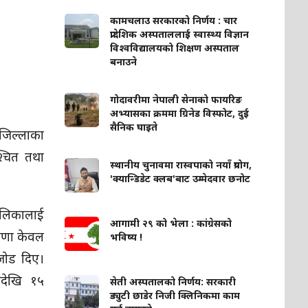
कामचलाउ सरकारको निर्णय : चार
प्रादेशिक अस्पताललाई स्वास्थ्य विज्ञान
विश्वविद्यालयको शिक्षण अस्पताल
बनाउने
गोदावरीमा नेपाली सेनाको फायरिङ
अभ्यासका क्रममा ग्रिनेड विस्फोट, दुई
सैनिक घाइते
 जिल्लाका
्चित तथा
स्थानीय चुनावमा रास्वपाको नयाँ प्रयोग,
'क्यान्डिडेट क्लब'बाट उम्मेदवार छनोट
बालिकालाई
आगामी २९ को भेला : कांग्रेसको
ोषणा केवल
भविष्य !
जोड दिए।
यदेखि १५
सेती अस्पतालको निर्णय: सरकारी
ड्युटी छाडेर निजी क्लिनिकमा काम