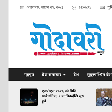
आइतबार, साउन २४, २०८३
१२:०७:१९
यु
गृहपृष्ठ
प्रदेश समाचार
देश
सुदुरपश्चिम प्रदेश
: सरकारी
एनपीएल २०२६ को मिति
िकमा
सार्वजनिक, ९ कात्तिकदेखि सुरु
हुने