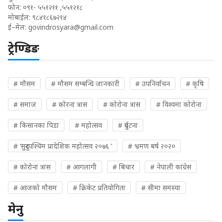
फोन: ०९१- ५५१२११ ,५५१२१८
मोबाईल: ९८४१८६७२१४
ई–मेल:
govindrosyara@gmail.com
ट्रेण्डिङ
# मौसम
# मौसम सम्बन्धि जानकारी
# उपनिर्वाचन
# कृषि
# समाज
# कोरना त्रास
# कोरोना त्रास
# विश्वमा कोरोना
# किसानका पिडा
# महोत्सव
# दुर्घटना
# ‘सुदुरपश्चिम प्रादेशिक महोत्सव २०७६ ’
# भ्रमण बर्ष २०२०
# कोरोना त्रास
# आगलागी
# बिचार
# नेपाली कांग्रेस
# आजको मौसम
# क्रिकेट प्रतियोगिता
# सीमा समस्या
मेनु