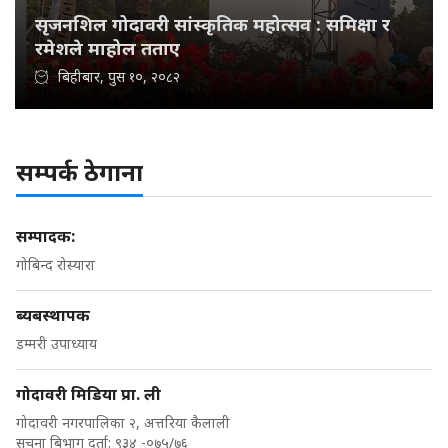
सृजनशिल गोदावरी सांस्कृतिक महोत्सव : समिक्षा र
रमेशले माहोल तताए
बिहीबार, पुस १०, २०८२
सम्पर्क ठेगाना
सम्पादक:
गोबिन्द रोस्यारा
ब्यबस्थापक
डम्मरी उपाध्याय
गोदावरी मिडिया प्रा. ली
गोदावरी नगरपालिका २, अत्तरिया कैलाली
सुचना बिभाग दर्ता: ९३४ -०७५/७६