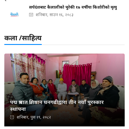
सर्पदंशबाट कैलालीको चुरेकी १७ वर्षीया किशोरीको मृत्यु
शनिबार, साउन १६, २०८३
कला /साहित्य
पद्म प्रभात प्रतिष्ठान धनगढीद्वारा तीन नयाँ पुरस्कार
स्थापना
शनिबार, पुस १९, २०८२