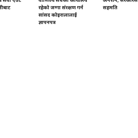
ै सेवा एउटै
वाणिज्य संघको कार्यालय
अनशन, सरकारसँग 
लीबाट
रहेको जग्गा संरक्षण गर्न
सहमति
सांसद कोइरालालाई
ज्ञापनपत्र