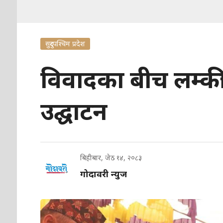
सुदुरपश्चिम प्रदेश
विवादका बीच लम्कीच
उद्घाटन
बिहीबार, जेठ १४, २०८३
गोदावरी न्युज