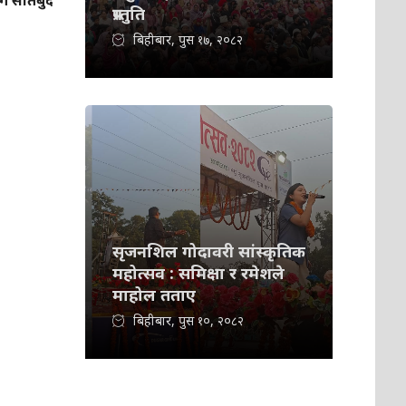
सातबुँदे
प्रस्तुति
बिहीबार, पुस १७, २०८२
सृजनशिल गोदावरी सांस्कृतिक
महोत्सव : समिक्षा र रमेशले
माहोल तताए
बिहीबार, पुस १०, २०८२