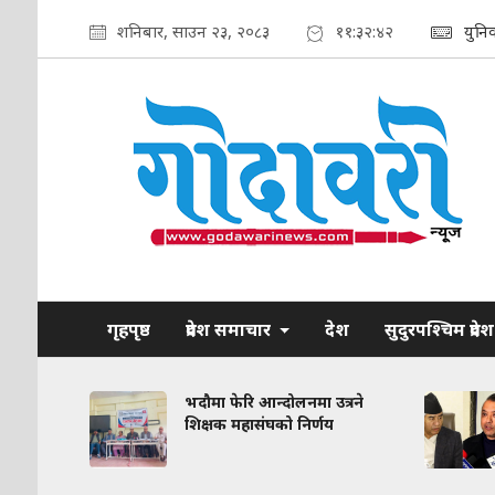
शनिबार, साउन २३, २०८३
११:३२:४३
युनि
गृहपृष्ठ
प्रदेश समाचार
देश
सुदुरपश्चिम प्रदेश
रकरण:
भदौमा फेरि आन्दोलनमा उत्रने
त
शिक्षक महासंघको निर्णय
द