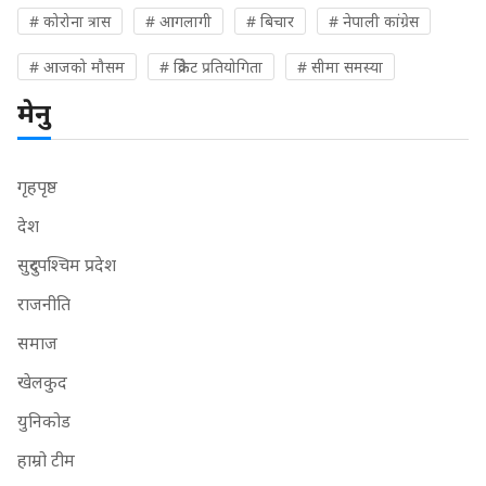
# कोरोना त्रास
# आगलागी
# बिचार
# नेपाली कांग्रेस
# आजको मौसम
# क्रिकेट प्रतियोगिता
# सीमा समस्या
मेनु
गृहपृष्ठ
देश
सुदुरपश्चिम प्रदेश
राजनीति
समाज
खेलकुद
युनिकोड
हाम्रो टीम