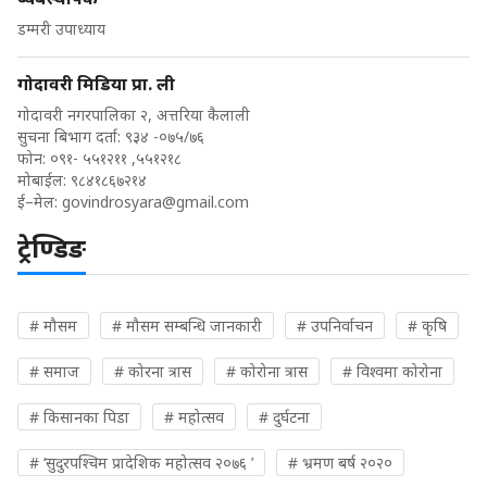
डम्मरी उपाध्याय
गोदावरी मिडिया प्रा. ली
गोदावरी नगरपालिका २, अत्तरिया कैलाली
सुचना बिभाग दर्ता: ९३४ -०७५/७६
फोन: ०९१- ५५१२११ ,५५१२१८
मोबाईल: ९८४१८६७२१४
ई–मेल:
govindrosyara@gmail.com
ट्रेण्डिङ
# मौसम
# मौसम सम्बन्धि जानकारी
# उपनिर्वाचन
# कृषि
# समाज
# कोरना त्रास
# कोरोना त्रास
# विश्वमा कोरोना
# किसानका पिडा
# महोत्सव
# दुर्घटना
# ‘सुदुरपश्चिम प्रादेशिक महोत्सव २०७६ ’
# भ्रमण बर्ष २०२०