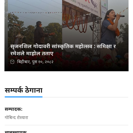
सृजनशिल गोदावरी सांस्कृतिक महोत्सव : समिक्षा र
रमेशले माहोल तताए
बिहीबार, पुस १०, २०८२
सम्पर्क ठेगाना
सम्पादक:
गोबिन्द रोस्यारा
ब्यबस्थापक