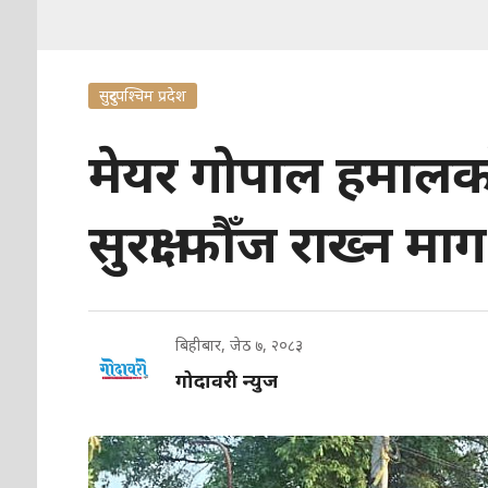
सुदुरपश्चिम प्रदेश
मेयर गोपाल हमालको 
सुरक्षा फौँज राख्न माग
बिहीबार, जेठ ७, २०८३
गोदावरी न्युज