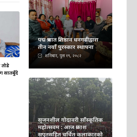
पद्म प्रभात प्रतिष्ठान धनगढीद्वारा
तीन नयाँ पुरस्कार स्थापना
शनिबार, पुस १९, २०८२
 तोडे
सातबुँदे
सृजनशील गोदावरी साँस्कृतिक
महोत्सवम : आज प्रकाश
सपुतसहित चर्चित कलाकारको