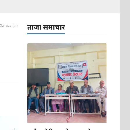
ताजा समाचार
ौँज राख्न माग