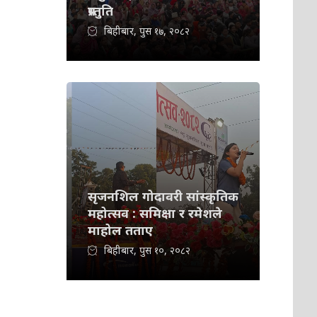
प्रस्तुति
बिहीबार, पुस १७, २०८२
सृजनशिल गोदावरी सांस्कृतिक
महोत्सव : समिक्षा र रमेशले
माहोल तताए
बिहीबार, पुस १०, २०८२