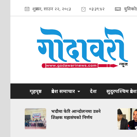
शुक्रबार, साउन २२, २०८३
०३:३९:४३
युनिको
गृहपृष्ठ
प्रदेश समाचार
देश
सुदुरपश्चिम प्रदेश
रकरण:
भदौमा फेरि आन्दोलनमा उत्रने
त
शिक्षक महासंघको निर्णय
द