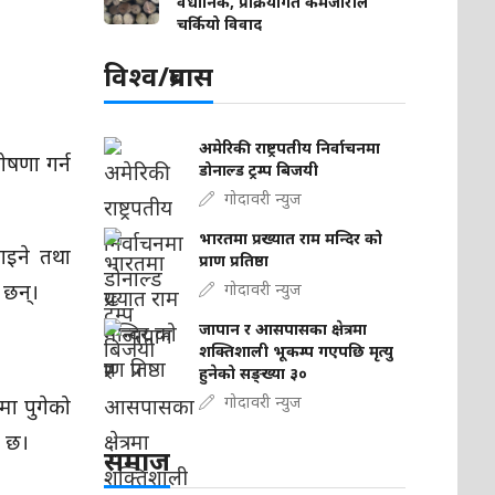
वैधानिक, प्रक्रियागत कमजोरीले
चर्कियो विवाद
विश्व/प्रबास
अमेरिकी राष्ट्रपतीय निर्वाचनमा
ोषणा गर्न
डोनाल्ड ट्रम्प बिजयी
गोदावरी न्युज
भारतमा प्रख्यात राम मन्दिर को
पाइने तथा
प्राण प्रतिष्ठा
 छन्।
गोदावरी न्युज
जापान र आसपासका क्षेत्रमा
शक्तिशाली भूकम्प गएपछि मृत्यु
हुनेको सङ्ख्या ३०
गोदावरी न्युज
मा पुगेको
ो छ।
समाज