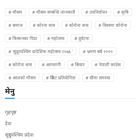
# मौसम
# मौसम सम्बन्धि जानकारी
# उपनिर्वाचन
# कृषि
# समाज
# कोरना त्रास
# कोरोना त्रास
# विश्वमा कोरोना
# किसानका पिडा
# महोत्सव
# दुर्घटना
# ‘सुदुरपश्चिम प्रादेशिक महोत्सव २०७६ ’
# भ्रमण बर्ष २०२०
# कोरोना त्रास
# आगलागी
# बिचार
# नेपाली कांग्रेस
# आजको मौसम
# क्रिकेट प्रतियोगिता
# सीमा समस्या
मेनु
गृहपृष्ठ
देश
सुदुरपश्चिम प्रदेश