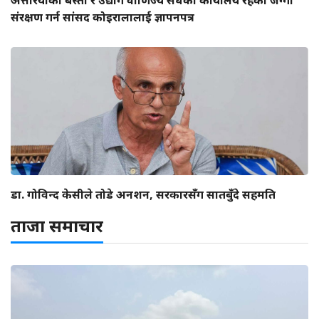
अत्तरियाको बस्ती र उद्योग वाणिज्य संघको कार्यालय रहेको जग्गा
संरक्षण गर्न सांसद कोइरालालाई ज्ञापनपत्र
डा. गोविन्द केसीले तोडे अनशन, सरकारसँग सातबुँदे सहमति
ताजा समाचार