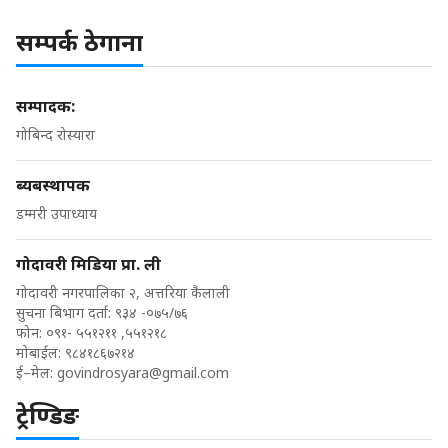
सम्पर्क ठेगाना
सम्पादक:
गोबिन्द रोस्यारा
ब्यबस्थापक
डम्मरी उपाध्याय
गोदावरी मिडिया प्रा. ली
गोदावरी नगरपालिका २, अत्तरिया कैलाली
सुचना बिभाग दर्ता: ९३४ -०७५/७६
फोन: ०९१- ५५१२११ ,५५१२१८
मोबाईल: ९८४१८६७२१४
ई–मेल:
govindrosyara@gmail.com
ट्रेण्डिङ