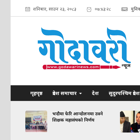
शनिबार, साउन २३, २०८३
०७:४३:३०
युनि
गृहपृष्ठ
प्रदेश समाचार
देश
सुदुरपश्चिम प्रदेश
रकरण:
भदौमा फेरि आन्दोलनमा उत्रने
त
शिक्षक महासंघको निर्णय
द