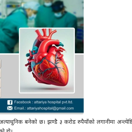
याधुनिक बनेको छ। झण्डै ३ करोड रुपैयाँको लगानीमा अन्त्येष्
को हो।