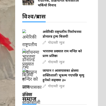
वैधानिक, प्रक्रियागत कमजोरीले
चर्कियो विवाद
विश्व/प्रबास
अमेरिकी राष्ट्रपतीय निर्वाचनमा
डोनाल्ड ट्रम्प बिजयी
गोदावरी न्युज
भारतमा प्रख्यात राम मन्दिर को
प्राण प्रतिष्ठा
गोदावरी न्युज
जापान र आसपासका क्षेत्रमा
शक्तिशाली भूकम्प गएपछि मृत्यु
हुनेको सङ्ख्या ३०
गोदावरी न्युज
समाज