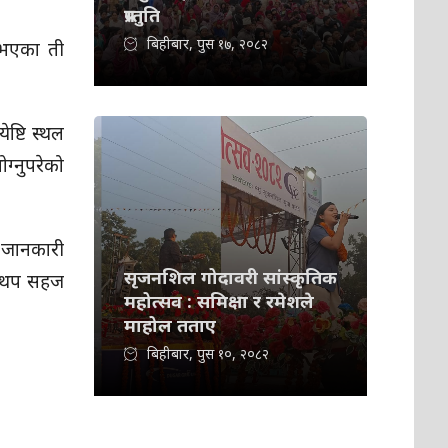
प्रस्तुति
बिहीबार, पुस १७, २०८२
 भएका ती
ष्टि स्थल
ग्नुपरेको
को जानकारी
सृजनशिल गोदावरी सांस्कृतिक
वा थप सहज
महोत्सव : समिक्षा र रमेशले
माहोल तताए
बिहीबार, पुस १०, २०८२