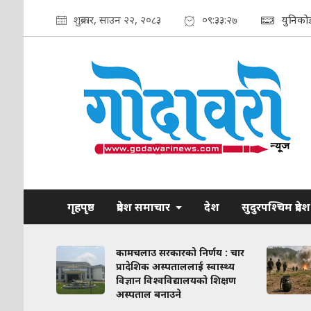
शुक्रबार, साउन २२, २०८३
०९:३३:२८
युनिको
गृहपृष्ठ
प्रदेश समाचार
देश
सुदुरपश्चिम प्रदेश
ाव कायम
कामचलाउ सरकारको निर्णय : चार
लिका–
प्रादेशिक अस्पताललाई स्वास्थ्य
ठन गरिने
विज्ञान विश्वविद्यालयको शिक्षण
अस्पताल बनाउने