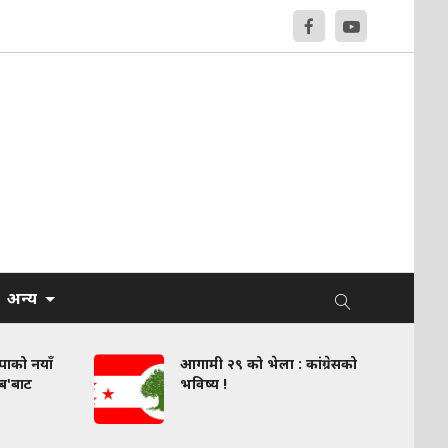
अन्य
वपाको नयाँ
आगामी २९ को भेला : कांग्रेसको
लब'बाट
भविष्य !