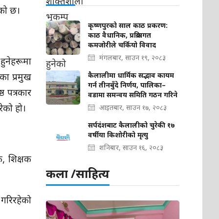
एको छ।
कृष्णपुरको साल काठ प्रकरण:
काठ वैधानिक, प्रक्रियागत
कमजोरीले चर्कियो विवाद
मंगलबार, साउन १९, २०८३
 हुनेहरूमा
का प्रमुख
कैलालीमा धार्मिक सद्भाव कायम
गर्न तीनबुँदे निर्णय, पालिका–
ठ पत्रकार
वडामा समन्वय समिति गठन गरिने
रेको हो।
आइतबार, साउन १७, २०८३
सर्पदंशबाट कैलालीको चुरेकी १७
वर्षीया किशोरीको मृत्यु
शनिबार, साउन १६, २०८३
क, शिक्षक
कला /साहित्य
म गरिरहेको