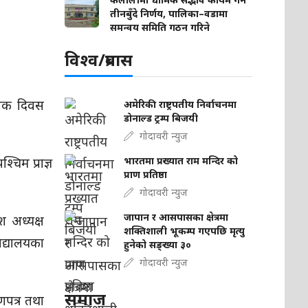
तीनबुँदे निर्णय, पालिका–वडामा
समन्वय समिति गठन गरिने
विश्व/प्रबास
भावक दिवस
अमेरिकी राष्ट्रपतीय निर्वाचनमा
डोनाल्ड ट्रम्प बिजयी
गोदावरी न्युज
म प्राज्ञ
भारतमा प्रख्यात राम मन्दिर को
प्राण प्रतिष्ठा
गोदावरी न्युज
जापान र आसपासका क्षेत्रमा
ेश अध्यक्ष
शक्तिशाली भूकम्प गएपछि मृत्यु
िद्यालयका
हुनेको सङ्ख्या ३०
गोदावरी न्युज
समाज
णपत्र तथा