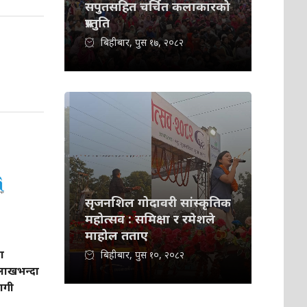
सपुतसहित चर्चित कलाकारको
प्रस्तुति
बिहीबार, पुस १७, २०८२
सृजनशिल गोदावरी सांस्कृतिक
महोत्सव : समिक्षा र रमेशले
माहोल तताए
ा
बिहीबार, पुस १०, २०८२
लाखभन्दा
भागी