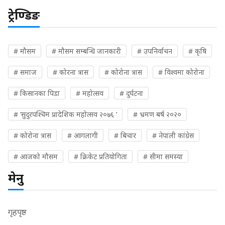
ट्रेण्डिङ
# मौसम
# मौसम सम्बन्धि जानकारी
# उपनिर्वाचन
# कृषि
# समाज
# कोरना त्रास
# कोरोना त्रास
# विश्वमा कोरोना
# किसानका पिडा
# महोत्सव
# दुर्घटना
# ‘सुदुरपश्चिम प्रादेशिक महोत्सव २०७६ ’
# भ्रमण बर्ष २०२०
# कोरोना त्रास
# आगलागी
# बिचार
# नेपाली कांग्रेस
# आजको मौसम
# क्रिकेट प्रतियोगिता
# सीमा समस्या
मेनु
गृहपृष्ठ