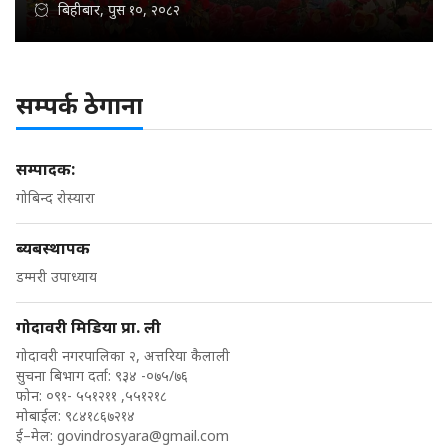
बिहीबार, पुस १०, २०८२
सम्पर्क ठेगाना
सम्पादक:
गोबिन्द रोस्यारा
ब्यबस्थापक
डम्मरी उपाध्याय
गोदावरी मिडिया प्रा. ली
गोदावरी नगरपालिका २, अत्तरिया कैलाली
सुचना बिभाग दर्ता: ९३४ -०७५/७६
फोन: ०९१- ५५१२११ ,५५१२१८
मोबाईल: ९८४१८६७२१४
ई–मेल:
govindrosyara@gmail.com