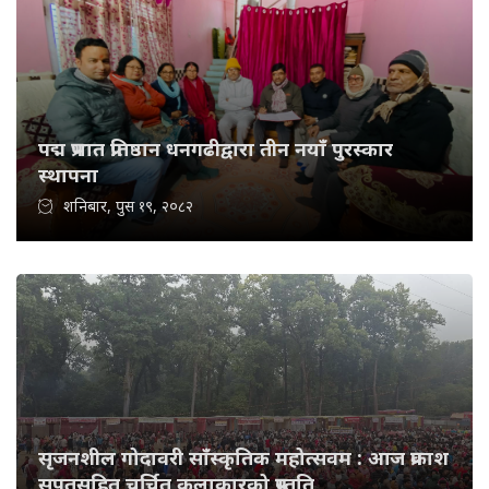
पद्म प्रभात प्रतिष्ठान धनगढीद्वारा तीन नयाँ पुरस्कार
स्थापना
शनिबार, पुस १९, २०८२
सृजनशील गोदावरी साँस्कृतिक महोत्सवम : आज प्रकाश
सपुतसहित चर्चित कलाकारको प्रस्तुति