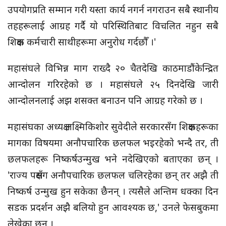
उपयोगप्रति सम्मान गरी यस्ता कार्य नगर्न नगराउन सबै स्थानीय
तहहरूलाई आग्रह गर्दै यो परिस्थितिबाट विचलित नहुन सबै
शिक्षक कर्मचारी साथीहरूमा अनुरोध गर्दछौँ ।'
महासंघले विभिन्न माग राख्दै २० चैतदेखि काठमाडौंकेन्द्रित
आन्दोलन गरिरहेको छ । महासंघले २५ दिनदेखि जारी
आन्दोलनलाई अझ शसक्त बनाउन पनि आग्रह गरेको छ ।
महासंघका अध्यक्ष लक्ष्मिकिशोर सुवेदीले सरकारसँग शिक्षकहरूका
मागका विषयमा अनौपचारिक छलफल भइरहेको भन्दै तर, ती
छलफलहरू निष्कर्षउन्मुख भने नदेखिएको बताएका छन् ।
'राज्य पक्षसँग अनौपचारिक छलफल चलिरहेका छन् तर अझै ती
निष्कर्ष उन्मुख हुन सकेका छैनन् । त्यसैले अन्तिम धक्का दिन
सडक प्रदर्शन अझै बलियो हुन आवश्यक छ,' उनले फेसबुकमा
लेखेका छन् ।