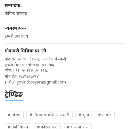
सम्पादक:
गोबिन्द रोस्यारा
ब्यबस्थापक
डम्मरी उपाध्याय
गोदावरी मिडिया प्रा. ली
गोदावरी नगरपालिका २, अत्तरिया कैलाली
सुचना बिभाग दर्ता: ९३४ -०७५/७६
फोन: ०९१- ५५१२११ ,५५१२१८
मोबाईल: ९८४१८६७२१४
ई–मेल:
govindrosyara@gmail.com
ट्रेण्डिङ
# मौसम
# मौसम सम्बन्धि जानकारी
# कृषि
# समाज
# उपनिर्वाचन
# कोरना त्रास
# कोरोना त्रास