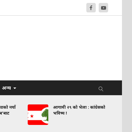
अन्य
वपाको नयाँ
आगामी २९ को भेला : कांग्रेसको
लब'बाट
भविष्य !