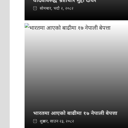
यादवविरुद्ध भ्रष्टाचार मुद्दा दायर
सोमबार, भदौ २, २०८२
भारतमा आएको बाढीमा १७ नेपाली बेपत्ता
शुक्रबार, साउन २३, २०८२