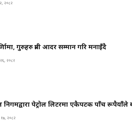
३२, २०८२
णिामा, गुरुहरु प्रती आदर सम्मान गरि मनाइँदै
 २६, २०८२
िगमद्वारा पेट्रोल लिटरमा एकैपटक पाँच रूपैयाँले
 १७, २०८२