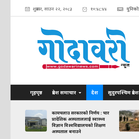
शुक्रबार, साउन २२, २०८३
१०:४८:४५
युनिको
गृहपृष्ठ
प्रदेश समाचार
देश
सुदुरपश्चिम प्रदेश
ाव कायम
कामचलाउ सरकारको निर्णय : चार
लिका–
प्रादेशिक अस्पताललाई स्वास्थ्य
ठन गरिने
विज्ञान विश्वविद्यालयको शिक्षण
अस्पताल बनाउने