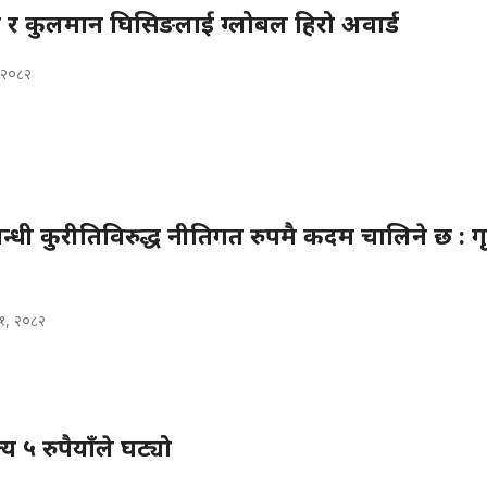
शाही र कुलमान घिसिङलाई ग्लोबल हिरो अवार्ड
, २०८२
्धी कुरीतिविरुद्ध नीतिगत रुपमै कदम चालिने छ : गृह
१, २०८२
्य ५ रुपैयाँले घट्यो