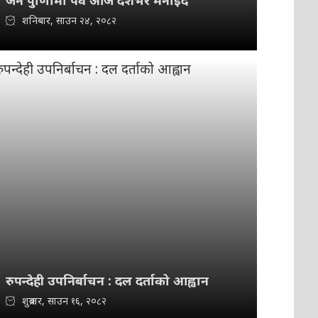
जनै पुर्णिामा पर्व आज देशभर मनाइँदै
शनिबार, साउन २४, २०८२
रुपन्देही उपनिर्बाचन : दल दर्ताको आह्वान
शुक्रबार, साउन १६, २०८२