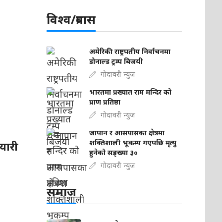
विश्व/प्रबास
अमेरिकी राष्ट्रपतीय निर्वाचनमा
डोनाल्ड ट्रम्प बिजयी
गोदावरी न्युज
भारतमा प्रख्यात राम मन्दिर को
प्राण प्रतिष्ठा
गोदावरी न्युज
जापान र आसपासका क्षेत्रमा
शक्तिशाली भूकम्प गएपछि मृत्यु
तयारी
हुनेको सङ्ख्या ३०
गोदावरी न्युज
समाज