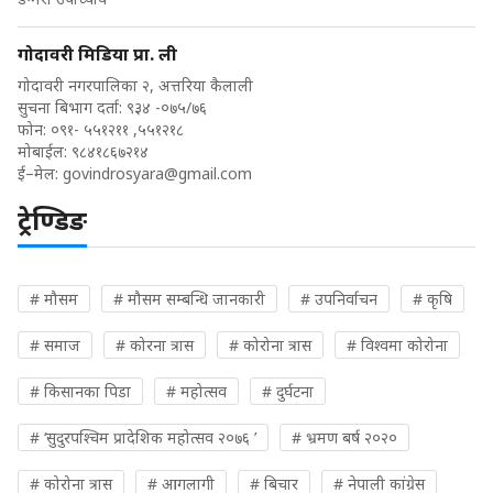
गोदावरी मिडिया प्रा. ली
गोदावरी नगरपालिका २, अत्तरिया कैलाली
सुचना बिभाग दर्ता: ९३४ -०७५/७६
फोन: ०९१- ५५१२११ ,५५१२१८
मोबाईल: ९८४१८६७२१४
ई–मेल:
govindrosyara@gmail.com
ट्रेण्डिङ
# मौसम
# मौसम सम्बन्धि जानकारी
# उपनिर्वाचन
# कृषि
# समाज
# कोरना त्रास
# कोरोना त्रास
# विश्वमा कोरोना
# किसानका पिडा
# महोत्सव
# दुर्घटना
# ‘सुदुरपश्चिम प्रादेशिक महोत्सव २०७६ ’
# भ्रमण बर्ष २०२०
# कोरोना त्रास
# आगलागी
# बिचार
# नेपाली कांग्रेस