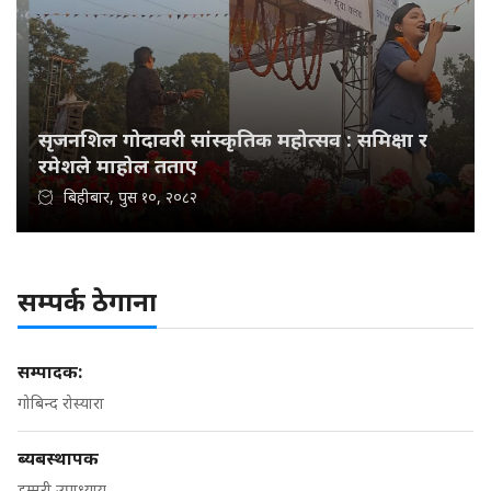
सृजनशिल गोदावरी सांस्कृतिक महोत्सव : समिक्षा र
रमेशले माहोल तताए
बिहीबार, पुस १०, २०८२
सम्पर्क ठेगाना
सम्पादक:
गोबिन्द रोस्यारा
ब्यबस्थापक
डम्मरी उपाध्याय