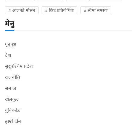
# आजको मौसम
# क्रिकेट प्रतियोगिता
# सीमा समस्या
मेनु
गृहपृष्ठ
देश
सुदुरपश्चिम प्रदेश
राजनीति
समाज
खेलकुद
युनिकोड
हाम्रो टीम