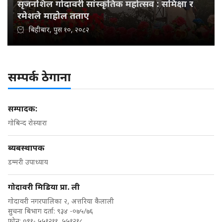
सृजनशिल गोदावरी सांस्कृतिक महोत्सव : समिक्षा र
रमेशले माहोल तताए
बिहीबार, पुस १०, २०८२
सम्पर्क ठेगाना
सम्पादक:
गोबिन्द रोस्यारा
ब्यबस्थापक
डम्मरी उपाध्याय
गोदावरी मिडिया प्रा. ली
गोदावरी नगरपालिका २, अत्तरिया कैलाली
सुचना बिभाग दर्ता: ९३४ -०७५/७६
फोन: ०९१- ५५१२११ ,५५१२१८