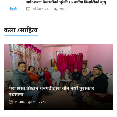
सर्पदंशबाट कैलालीको चुरेकी १७ वर्षीया किशोरीको मृत्यु
शनिबार, साउन १६, २०८३
कला /साहित्य
पद्म प्रभात प्रतिष्ठान धनगढीद्वारा तीन नयाँ पुरस्कार
स्थापना
शनिबार, पुस १९, २०८२