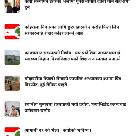
कांग्रेस संस्थापन इतरको भेलामा पूर्वसभापति देउवा पनि सहभागी
हुने
कोइराला निवासका लागि छुट्याइएको २ करोड फिर्ता लिन
सरकारलाई शेखर कोइरालाको आग्रह
कामचलाउ सरकारको निर्णय : चार प्रादेशिक अस्पताललाई
स्वास्थ्य विज्ञान विश्वविद्यालयको शिक्षण अस्पताल बनाउने
गोदावरीमा नेपाली सेनाको फायरिङ अभ्यासका क्रममा ग्रिनेड
विस्फोट, दुई सैनिक घाइते
स्थानीय चुनावमा रास्वपाको नयाँ प्रयोग, 'क्यान्डिडेट क्लब'बाट
उम्मेदवार छनोट
आगामी २९ को भेला : कांग्रेसको भविष्य !