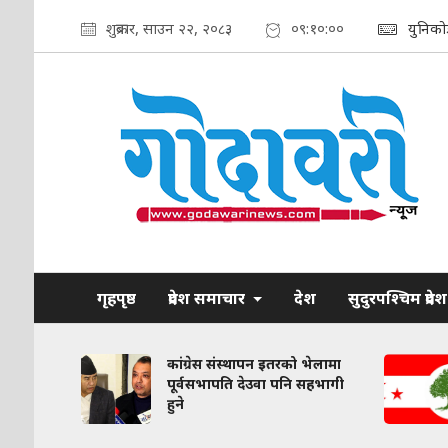
शुक्रबार, साउन २२, २०८३
०९:१०:०१
युनिको
गृहपृष्ठ
प्रदेश समाचार
देश
सुदुरपश्चिम प्रदेश
कांग्रेस संस्थापन इतरको भेलामा
ै डिजिटल
पूर्वसभापति देउवा पनि सहभागी
हुने