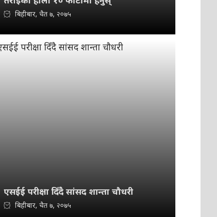
तराईको होली १० फोटोमा हेर्नुस्
बिहीबार, चैत ७, २०७५
एसईई परीक्षा दिँदै सांसद शान्ता चौधरी
बिहीबार, चैत ७, २०७५