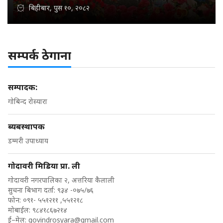
बिहीबार, पुस १०, २०८२
सम्पर्क ठेगाना
सम्पादक:
गोबिन्द रोस्यारा
ब्यबस्थापक
डम्मरी उपाध्याय
गोदावरी मिडिया प्रा. ली
गोदावरी नगरपालिका २, अत्तरिया कैलाली
सुचना बिभाग दर्ता: ९३४ -०७५/७६
फोन: ०९१- ५५१२११ ,५५१२१८
मोबाईल: ९८४१८६७२१४
ई–मेल:
govindrosyara@gmail.com