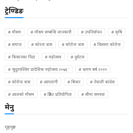
ट्रेण्डिङ
# मौसम
# मौसम सम्बन्धि जानकारी
# उपनिर्वाचन
# कृषि
# समाज
# कोरना त्रास
# कोरोना त्रास
# विश्वमा कोरोना
# किसानका पिडा
# महोत्सव
# दुर्घटना
# ‘सुदुरपश्चिम प्रादेशिक महोत्सव २०७६ ’
# भ्रमण बर्ष २०२०
# कोरोना त्रास
# आगलागी
# बिचार
# नेपाली कांग्रेस
# आजको मौसम
# क्रिकेट प्रतियोगिता
# सीमा समस्या
मेनु
गृहपृष्ठ