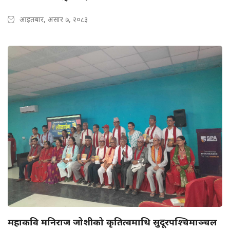
आइतबार, असार ७, २०८३
महाकवि मनिराज जोशीको कृतित्वमाथि सुदूरपश्चिमाञ्चल