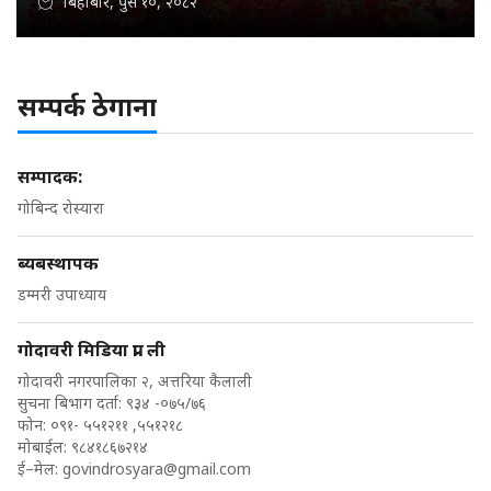
बिहीबार, पुस १०, २०८२
सम्पर्क ठेगाना
सम्पादक:
गोबिन्द रोस्यारा
ब्यबस्थापक
डम्मरी उपाध्याय
गोदावरी मिडिया प्रा. ली
गोदावरी नगरपालिका २, अत्तरिया कैलाली
सुचना बिभाग दर्ता: ९३४ -०७५/७६
फोन: ०९१- ५५१२११ ,५५१२१८
मोबाईल: ९८४१८६७२१४
ई–मेल:
govindrosyara@gmail.com