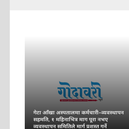
गेटा आँखा अस्पतालमा कर्मचारी–व्यवस्थापन
सहमति, १ महिनाभित्र माग पूरा नभए
व्यवस्थापन समितिले मार्ग प्रशस्त गर्ने