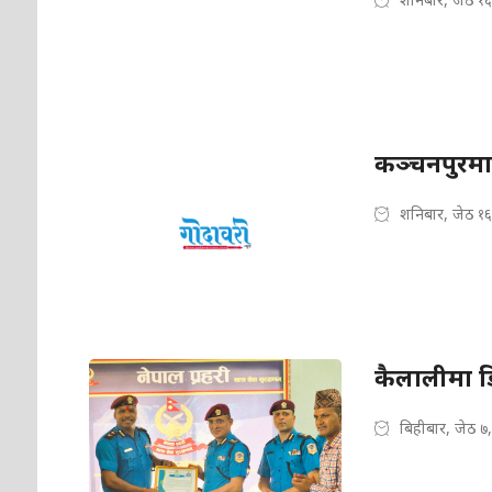
कञ्चनपुरमा 
शनिबार, जेठ १
कैलालीमा ड
बिहीबार, जेठ ७