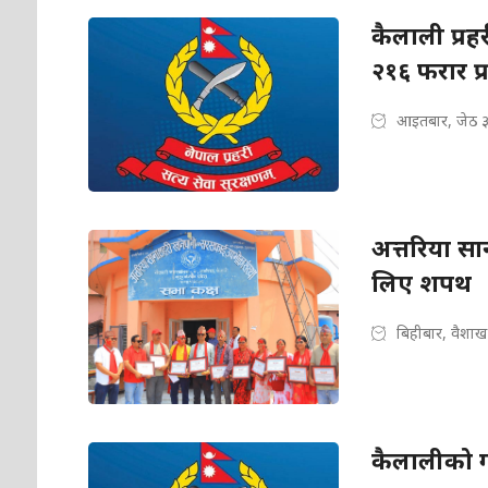
कैलाली प्रह
२१६ फरार प्
आइतबार, जेठ ३
अत्तरिया सा
लिए शपथ
बिहीबार, वैशाख
कैलालीको ग