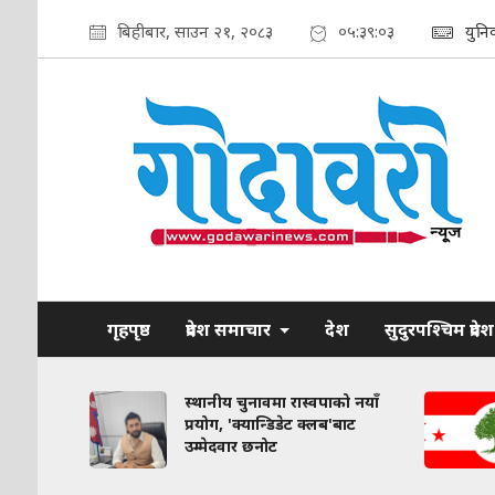
बिहीबार, साउन २१, २०८३
०५:३९:०४
युनि
गृहपृष्ठ
प्रदेश समाचार
देश
सुदुरपश्चिम प्रदेश
समा तारा
स्थानीय चुनावमा रास्वपाको नयाँ
ाँ
प्रयोग, 'क्यान्डिडेट क्लब'बाट
उम्मेदवार छनोट