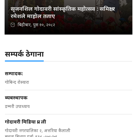
सृजनशिल गोदावरी सांस्कृतिक महोत्सव : समिक्षा र
रमेशले माहोल तताए
बिहीबार, पुस १०, २०८२
सम्पर्क ठेगाना
सम्पादक:
गोबिन्द रोस्यारा
ब्यबस्थापक
डम्मरी उपाध्याय
गोदावरी मिडिया प्रा. ली
गोदावरी नगरपालिका २, अत्तरिया कैलाली
सुचना बिभाग दर्ता: ९३४ -०७५/७६