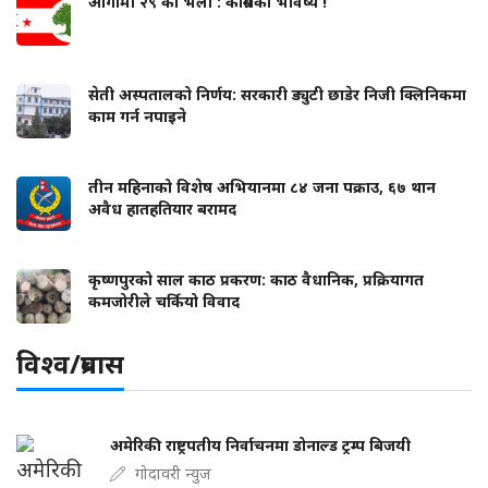
आगामी २९ को भेला : कांग्रेसको भविष्य !
सेती अस्पतालको निर्णय: सरकारी ड्युटी छाडेर निजी क्लिनिकमा
काम गर्न नपाइने
तीन महिनाको विशेष अभियानमा ८४ जना पक्राउ, ६७ थान
अवैध हातहतियार बरामद
कृष्णपुरको साल काठ प्रकरण: काठ वैधानिक, प्रक्रियागत
कमजोरीले चर्कियो विवाद
विश्व/प्रबास
अमेरिकी राष्ट्रपतीय निर्वाचनमा डोनाल्ड ट्रम्प बिजयी
गोदावरी न्युज