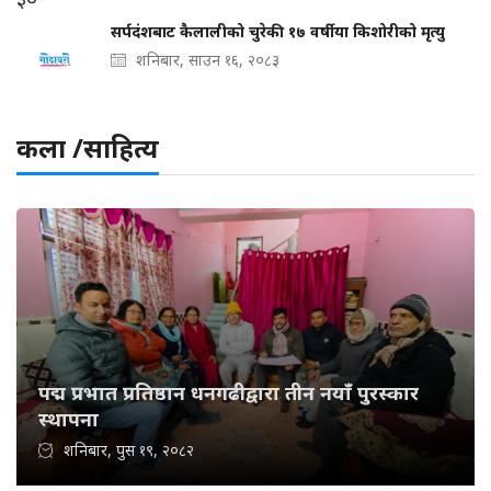
सर्पदंशबाट कैलालीको चुरेकी १७ वर्षीया किशोरीको मृत्यु
शनिबार, साउन १६, २०८३
कला /साहित्य
पद्म प्रभात प्रतिष्ठान धनगढीद्वारा तीन नयाँ पुरस्कार
स्थापना
शनिबार, पुस १९, २०८२