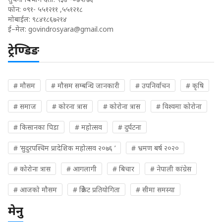
फोन: ०९१- ५५१२११ ,५५१२१८
मोबाईल: ९८४१८६७२१४
ई–मेल:
govindrosyara@gmail.com
ट्रेण्डिङ
# मौसम
# मौसम सम्बन्धि जानकारी
# उपनिर्वाचन
# कृषि
# समाज
# कोरना त्रास
# कोरोना त्रास
# विश्वमा कोरोना
# किसानका पिडा
# महोत्सव
# दुर्घटना
# ‘सुदुरपश्चिम प्रादेशिक महोत्सव २०७६ ’
# भ्रमण बर्ष २०२०
# कोरोना त्रास
# आगलागी
# बिचार
# नेपाली कांग्रेस
# आजको मौसम
# क्रिकेट प्रतियोगिता
# सीमा समस्या
मेनु