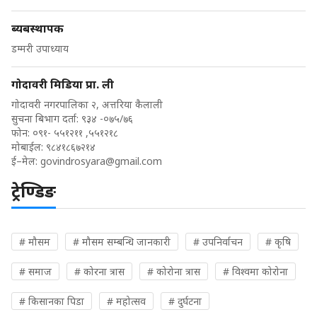
ब्यबस्थापक
डम्मरी उपाध्याय
गोदावरी मिडिया प्रा. ली
गोदावरी नगरपालिका २, अत्तरिया कैलाली
सुचना बिभाग दर्ता: ९३४ -०७५/७६
फोन: ०९१- ५५१२११ ,५५१२१८
मोबाईल: ९८४१८६७२१४
ई–मेल:
govindrosyara@gmail.com
ट्रेण्डिङ
# मौसम
# मौसम सम्बन्धि जानकारी
# उपनिर्वाचन
# कृषि
# समाज
# कोरना त्रास
# कोरोना त्रास
# विश्वमा कोरोना
# किसानका पिडा
# महोत्सव
# दुर्घटना