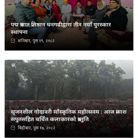
पद्म प्रभात प्रतिष्ठान धनगढीद्वारा तीन नयाँ पुरस्कार
स्थापना
शनिबार, पुस १९, २०८२
सृजनशील गोदावरी साँस्कृतिक महोत्सवम : आज प्रकाश
सपुतसहित चर्चित कलाकारको प्रस्तुति
बिहीबार, पुस १७, २०८२