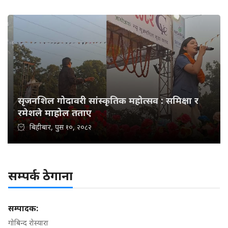
सृजनशिल गोदावरी सांस्कृतिक महोत्सव : समिक्षा र
रमेशले माहोल तताए
बिहीबार, पुस १०, २०८२
सम्पर्क ठेगाना
सम्पादक:
गोबिन्द रोस्यारा