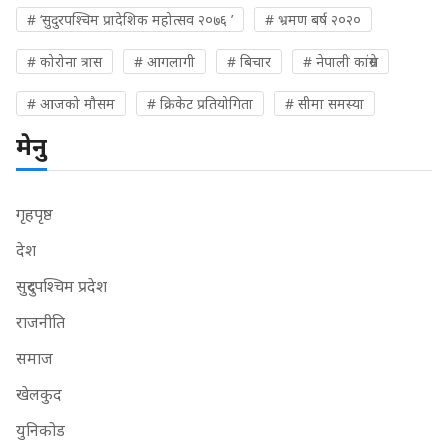
# ‘सुदुरपश्चिम प्रादेशिक महोत्सव २०७६ ’
# भ्रमण बर्ष २०२०
# कोरोना त्रास
# आगलागी
# बिचार
# नेपाली कांग्रेस
# आजको मौसम
# क्रिकेट प्रतियोगिता
# सीमा समस्या
मेनु
गृहपृष्ठ
देश
सुदुरपश्चिम प्रदेश
राजनीति
समाज
खेलकुद
युनिकोड