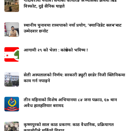
गोदावरीमा नेपाली सेनाको फायरिङ अभ्यासका क्रममा ग्रिनेड
विस्फोट, दुई सैनिक घाइते
स्थानीय चुनावमा रास्वपाको नयाँ प्रयोग, 'क्यान्डिडेट क्लब'बाट
उम्मेदवार छनोट
आगामी २९ को भेला : कांग्रेसको भविष्य !
सेती अस्पतालको निर्णय: सरकारी ड्युटी छाडेर निजी क्लिनिकमा
काम गर्न नपाइने
तीन महिनाको विशेष अभियानमा ८४ जना पक्राउ, ६७ थान
अवैध हातहतियार बरामद
कृष्णपुरको साल काठ प्रकरण: काठ वैधानिक, प्रक्रियागत
कमजोरीले चर्कियो विवाद