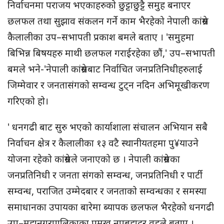
निर्वाचनमा पराजय भएकाहरुको छुट्टाछुट्टै समुह बनाएर
छलफल तथा सुझाव संकलन गर्ने काम भैरहेको नेपाली कांग्रेस
कैलालीका उप–सभापती प्रकाश बमले बताए । 'समुहमा
बिभिन्न बिषयहरु माथी छलफल गराईरहेका छौं,' उप–सभापती
बमले भने-'नेपाली कांग्रेसबाट निर्वाचित जनप्रतिनिधीहरुलाई
जिम्मेवार र जनतासंगको सम्वन्ध टुट्न नदिन अभिमूखीकरण
गरिएको हो।
' धनगढी बाट सुरु भएको कार्याशाला संचालन अभियान सबै
निर्वाचन क्षेत्र र कैलालीका १३ वटै स्थानीयतहमा पु¥याउने
योजना रहेको कांग्रेसले जनाएको छ । नेपाली कांग्रेसका
जनप्रतिनिधी र जनता संगको सम्वन्ध, जनप्रतिनिधी र पार्टी
सम्वन्ध, पराजित उम्मेदबार र जनताको सम्वन्धका र समस्या
समाधानका उपायका बारेमा ब्यापक छलफल भैरहेको धनगढी
उप–महानगरपालिकाका प्रमुख नृपबहादुर वडले बताए ।