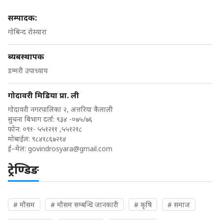
सम्पादक:
गोबिन्द रोस्यारा
ब्यबस्थापक
डम्मरी उपाध्याय
गोदावरी मिडिया प्रा. ली
गोदावरी नगरपालिका २, अत्तरिया कैलाली
सुचना बिभाग दर्ता: ९३४ -०७५/७६
फोन: ०९१- ५५१२११ ,५५१२१८
मोबाईल: ९८४१८६७२१४
ई–मेल:
govindrosyara@gmail.com
ट्रेण्डिङ
# मौसम
# मौसम सम्बन्धि जानकारी
# कृषि
# समाज