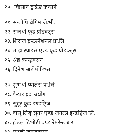
२०. किसान ट्रेडिङ कन्सर्न
२१. सन्तोषि थेगिम जे.भी.
२२. राजश्री फूड प्रोडक्ट्स
२३. शिराज इन्टरनेशनल प्रा.लि.
२४. माहा स्पाइस एण्ड फूड प्रोडक्ट्स
२५. श्रेष्ठ कन्स्ट्रक्सन
२६. दिनेश अटोमोटिभ्स
२७. शुभश्री प्यालेस प्रा.लि.
२८. केदार इटा उद्योग
२९. सुदूर फुड इण्डष्ट्रिज
३०. वासु लिङ्ग सुगर एण्ड जनरल इन्डष्ट्रिज लि.
३१. होटल डिभोटी एण्ड रेष्टरेन्ट बार
३२. सुरुची कन्स्ट्रक्सन