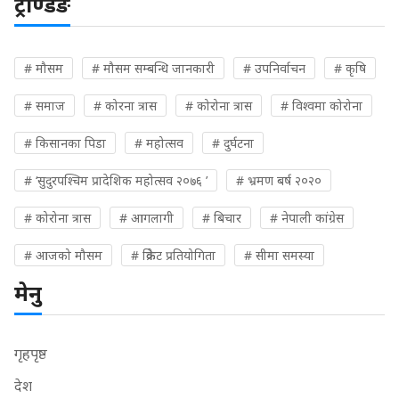
ट्रेण्डिङ
# मौसम
# मौसम सम्बन्धि जानकारी
# उपनिर्वाचन
# कृषि
# समाज
# कोरना त्रास
# कोरोना त्रास
# विश्वमा कोरोना
# किसानका पिडा
# महोत्सव
# दुर्घटना
# ‘सुदुरपश्चिम प्रादेशिक महोत्सव २०७६ ’
# भ्रमण बर्ष २०२०
# कोरोना त्रास
# आगलागी
# बिचार
# नेपाली कांग्रेस
# आजको मौसम
# क्रिकेट प्रतियोगिता
# सीमा समस्या
मेनु
गृहपृष्ठ
देश