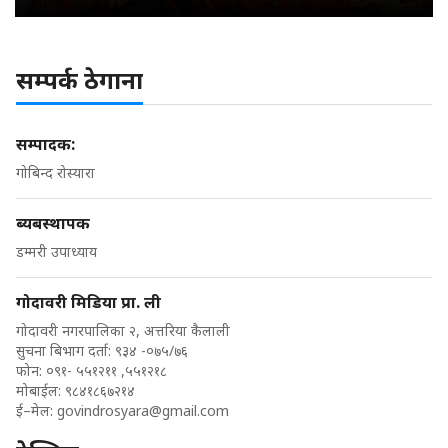
सम्पर्क ठेगाना
सम्पादक:
गोबिन्द रोस्यारा
ब्यबस्थापक
डम्मरी उपाध्याय
गोदावरी मिडिया प्रा. ली
गोदावरी नगरपालिका २, अत्तरिया कैलाली
सुचना बिभाग दर्ता: ९३४ -०७५/७६
फोन: ०९१- ५५१२११ ,५५१२१८
मोबाईल: ९८४१८६७२१४
ई–मेल:
govindrosyara@gmail.com