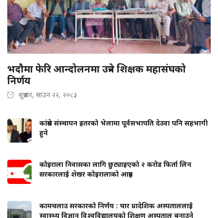
भदौमा फेरि आन्दोलनमा उत्रने शिक्षक महासंघको
निर्णय
शुक्रबार, साउन २२, २०८३
कांग्रेस संस्थापन इतरको भेलामा पूर्वसभापति देउवा पनि सहभागी
हुने
कोइराला निवासका लागि छुट्याइएको २ करोड फिर्ता लिन
सरकारलाई शेखर कोइरालाको आग्रह
कामचलाउ सरकारको निर्णय : चार प्रादेशिक अस्पताललाई
स्वास्थ्य विज्ञान विश्वविद्यालयको शिक्षण अस्पताल बनाउने