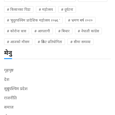
# किसानका पिडा
# महोत्सव
# दुर्घटना
# ‘सुदुरपश्चिम प्रादेशिक महोत्सव २०७६ ’
# भ्रमण बर्ष २०२०
# कोरोना त्रास
# आगलागी
# बिचार
# नेपाली कांग्रेस
# आजको मौसम
# क्रिकेट प्रतियोगिता
# सीमा समस्या
मेनु
गृहपृष्ठ
देश
सुदुरपश्चिम प्रदेश
राजनीति
समाज