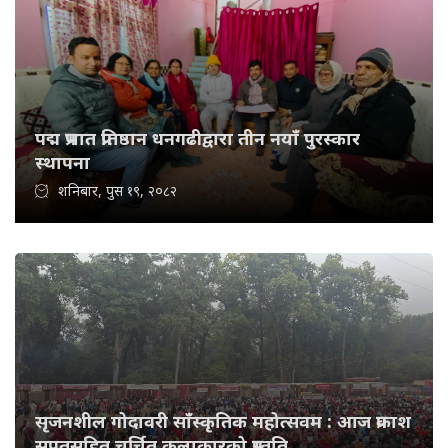
पद्म प्रभात प्रतिष्ठान धनगढीद्वारा तीन नयाँ पुरस्कार
स्थापना
शनिबार, पुस १९, २०८२
सृजनशील गोदावरी साँस्कृतिक महोत्सवम : आज प्रकाश
सपुतसहित चर्चित कलाकारको प्रस्तुति