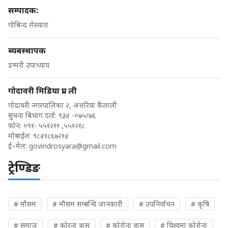
सम्पादक:
गोबिन्द रोस्यारा
ब्यबस्थापक
डम्मरी उपाध्याय
गोदावरी मिडिया प्रा. ली
गोदावरी नगरपालिका २, अत्तरिया कैलाली
सुचना बिभाग दर्ता: ९३४ -०७५/७६
फोन: ०९१- ५५१२११ ,५५१२१८
मोबाईल: ९८४१८६७२१४
ई–मेल:
govindrosyara@gmail.com
ट्रेण्डिङ
# मौसम
# मौसम सम्बन्धि जानकारी
# उपनिर्वाचन
# कृषि
# समाज
# कोरना त्रास
# कोरोना त्रास
# विश्वमा कोरोना