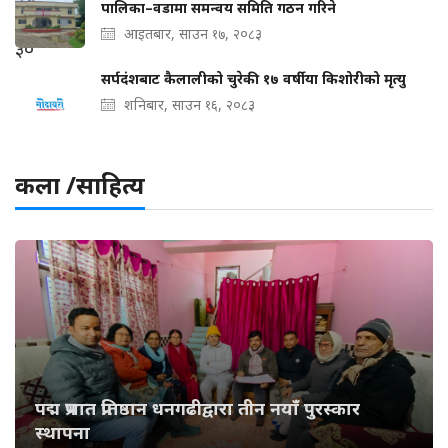
पालिका–वडामा समन्वय समिति गठन गरिने
आइतबार, साउन १७, २०८३
सर्पदंशबाट कैलालीको चुरेकी १७ वर्षीया किशोरीको मृत्यु
शनिबार, साउन १६, २०८३
कला /साहित्य
पद्म प्रभात प्रतिष्ठान धनगढीद्वारा तीन नयाँ पुरस्कार
स्थापना