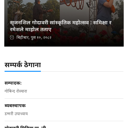
सृजनशिल गोदावरी सांस्कृतिक महोत्सव : समिक्षा र
रमेशले माहोल तताए
बिहीबार, पुस १०, २०८२
सम्पर्क ठेगाना
सम्पादक:
गोबिन्द रोस्यारा
ब्यबस्थापक
डम्मरी उपाध्याय