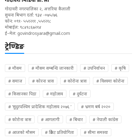
गोदावरी मिडिया प्रा. ली
गोदावरी नगरपालिका २, अत्तरिया कैलाली
सुचना बिभाग दर्ता: ९३४ -०७५/७६
फोन: ०९१- ५५१२११ ,५५१२१८
मोबाईल: ९८४१८६७२१४
ई–मेल:
govindrosyara@gmail.com
ट्रेण्डिङ
# मौसम
# मौसम सम्बन्धि जानकारी
# उपनिर्वाचन
# कृषि
# समाज
# कोरना त्रास
# कोरोना त्रास
# विश्वमा कोरोना
# किसानका पिडा
# महोत्सव
# दुर्घटना
# ‘सुदुरपश्चिम प्रादेशिक महोत्सव २०७६ ’
# भ्रमण बर्ष २०२०
# कोरोना त्रास
# आगलागी
# बिचार
# नेपाली कांग्रेस
# आजको मौसम
# क्रिकेट प्रतियोगिता
# सीमा समस्या