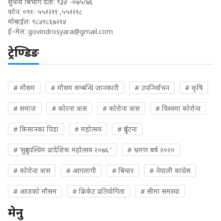
सुचना बिभाग दर्ता: ९३४ -०७५/७६
फोन: ०९१- ५५१२११ ,५५१२१८
मोबाईल: ९८४१८६७२१४
ई–मेल:
govindrosyara@gmail.com
ट्रेण्डिङ
# मौसम
# मौसम सम्बन्धि जानकारी
# उपनिर्वाचन
# कृषि
# समाज
# कोरना त्रास
# कोरोना त्रास
# विश्वमा कोरोना
# किसानका पिडा
# महोत्सव
# दुर्घटना
# ‘सुदुरपश्चिम प्रादेशिक महोत्सव २०७६ ’
# भ्रमण बर्ष २०२०
# कोरोना त्रास
# आगलागी
# बिचार
# नेपाली कांग्रेस
# आजको मौसम
# क्रिकेट प्रतियोगिता
# सीमा समस्या
मेनु