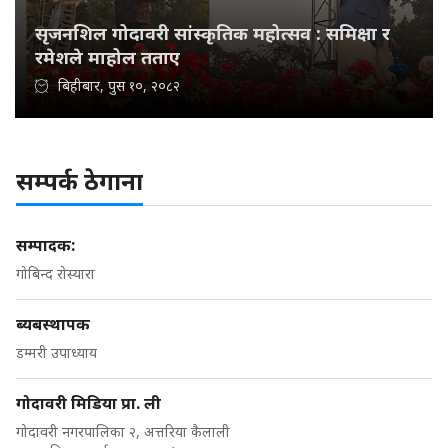
सृजनशिल गोदावरी सांस्कृतिक महोत्सव : समिक्षा र
रमेशले माहोल तताए
बिहीबार, पुस १०, २०८२
सम्पर्क ठेगाना
सम्पादक:
गोबिन्द रोस्यारा
ब्यबस्थापक
डम्मरी उपाध्याय
गोदावरी मिडिया प्रा. ली
गोदावरी नगरपालिका २, अत्तरिया कैलाली