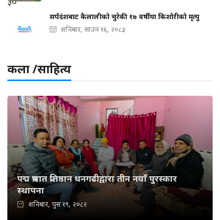
सर्पदंशबाट कैलालीको चुरेकी १७ वर्षीया किशोरीको मृत्यु
शनिबार, साउन १६, २०८३
कला /साहित्य
पद्म प्रभात प्रतिष्ठान धनगढीद्वारा तीन नयाँ पुरस्कार
स्थापना
शनिबार, पुस १९, २०८२