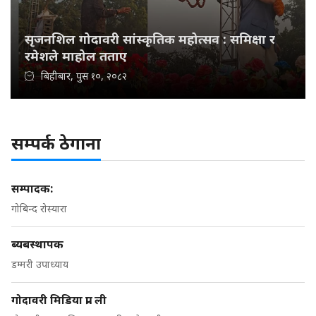
सृजनशिल गोदावरी सांस्कृतिक महोत्सव : समिक्षा र
रमेशले माहोल तताए
बिहीबार, पुस १०, २०८२
सम्पर्क ठेगाना
सम्पादक:
गोबिन्द रोस्यारा
ब्यबस्थापक
डम्मरी उपाध्याय
गोदावरी मिडिया प्रा. ली