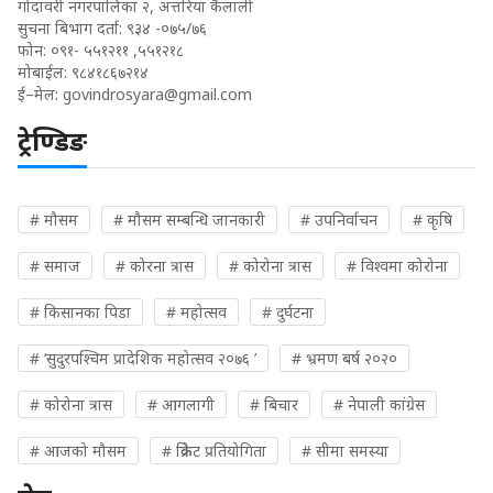
गोदावरी नगरपालिका २, अत्तरिया कैलाली
सुचना बिभाग दर्ता: ९३४ -०७५/७६
फोन: ०९१- ५५१२११ ,५५१२१८
मोबाईल: ९८४१८६७२१४
ई–मेल:
govindrosyara@gmail.com
ट्रेण्डिङ
# मौसम
# मौसम सम्बन्धि जानकारी
# उपनिर्वाचन
# कृषि
# समाज
# कोरना त्रास
# कोरोना त्रास
# विश्वमा कोरोना
# किसानका पिडा
# महोत्सव
# दुर्घटना
# ‘सुदुरपश्चिम प्रादेशिक महोत्सव २०७६ ’
# भ्रमण बर्ष २०२०
# कोरोना त्रास
# आगलागी
# बिचार
# नेपाली कांग्रेस
# आजको मौसम
# क्रिकेट प्रतियोगिता
# सीमा समस्या