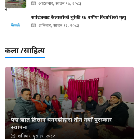
आइतबार, साउन १७, २०८३
सर्पदंशबाट कैलालीको चुरेकी १७ वर्षीया किशोरीको मृत्यु
शनिबार, साउन १६, २०८३
कला /साहित्य
पद्म प्रभात प्रतिष्ठान धनगढीद्वारा तीन नयाँ पुरस्कार
स्थापना
शनिबार, पुस १९, २०८२