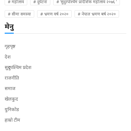
# महोत्सव
# दुर्घटना
# ‘सुदुरपश्चिम प्रादेशिक महोत्सव २०७६ ’
# सीमा समस्या
# भ्रमण वर्ष २०२०
# नेपाल भ्रमण बर्ष २०२०
मेनु
गृहपृष्ठ
देश
सुदुरपश्चिम प्रदेश
राजनीति
समाज
खेलकुद
युनिकोड
हाम्रो टीम