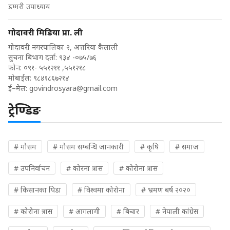
डम्मरी उपाध्याय
गोदावरी मिडिया प्रा. ली
गोदावरी नगरपालिका २, अत्तरिया कैलाली
सुचना बिभाग दर्ता: ९३४ -०७५/७६
फोन: ०९१- ५५१२११ ,५५१२१८
मोबाईल: ९८४१८६७२१४
ई–मेल:
govindrosyara@gmail.com
ट्रेण्डिङ
# मौसम
# मौसम सम्बन्धि जानकारी
# कृषि
# समाज
# उपनिर्वाचन
# कोरना त्रास
# कोरोना त्रास
# किसानका पिडा
# विश्वमा कोरोना
# भ्रमण बर्ष २०२०
# कोरोना त्रास
# आगलागी
# बिचार
# नेपाली कांग्रेस