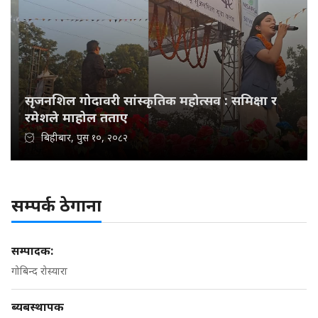
सृजनशिल गोदावरी सांस्कृतिक महोत्सव : समिक्षा र
रमेशले माहोल तताए
बिहीबार, पुस १०, २०८२
सम्पर्क ठेगाना
सम्पादक:
गोबिन्द रोस्यारा
ब्यबस्थापक