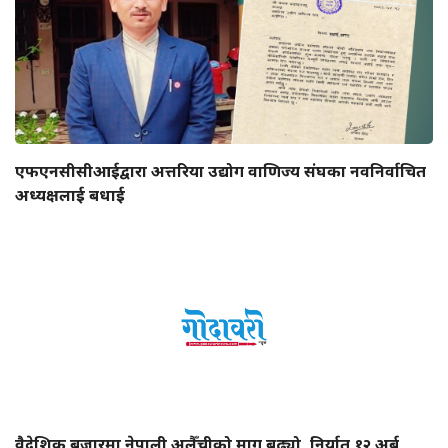
एफएनसीसीआईद्वारा अत्तरिया उद्योग वाणिज्य संघका नवनिर्वाचित
अध्यक्षलाई बधाई
वैदेशिक बजारमा नेपाली अलैँचीको माग बढ्यो, निर्यात १२ अर्ब