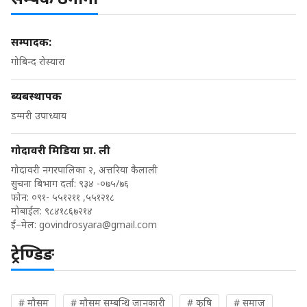
सम्पादक:
गोबिन्द रोस्यारा
ब्यबस्थापक
डम्मरी उपाध्याय
गोदावरी मिडिया प्रा. ली
गोदावरी नगरपालिका २, अत्तरिया कैलाली
सुचना बिभाग दर्ता: ९३४ -०७५/७६
फोन: ०९१- ५५१२११ ,५५१२१८
मोबाईल: ९८४१८६७२१४
ई–मेल:
govindrosyara@gmail.com
ट्रेण्डिङ
# मौसम
# मौसम सम्बन्धि जानकारी
# कृषि
# समाज