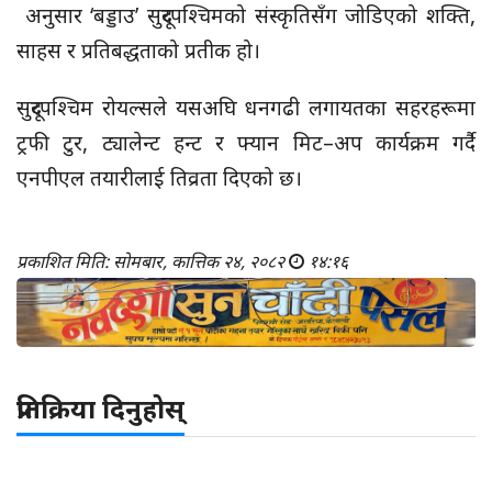
अनुसार ‘बड्डाउ’ सुदूरपश्चिमको संस्कृतिसँग जोडिएको शक्ति,
साहस र प्रतिबद्धताको प्रतीक हो।
सुदूरपश्चिम रोयल्सले यसअघि धनगढी लगायतका सहरहरूमा
ट्रफी टुर, ट्यालेन्ट हन्ट र फ्यान मिट–अप कार्यक्रम गर्दै
एनपीएल तयारीलाई तिव्रता दिएको छ।
प्रकाशित मिति: सोमबार, कात्तिक २४, २०८२
१४:१६
प्रतिक्रिया दिनुहोस्