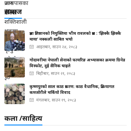
समाज
प्रज्ञा प्रतिष्ठानको नियुक्तिमा भीम रावलको प्रश्न : ‘झिक्कै झिक्कै
माया’ नक्कली साबित भयो
आइतबार, साउन २४, २०८३
गोदावरीमा नेपाली सेनाको फायरिङ अभ्यासका क्रममा ग्रिनेड
विस्फोट, दुई सैनिक घाइते
बिहीबार, साउन २१, २०८३
कृष्णपुरको साल काठ प्रकरण: काठ वैधानिक, प्रक्रियागत
कमजोरीले चर्कियो विवाद
मंगलबार, साउन १९, २०८३
कला /साहित्य