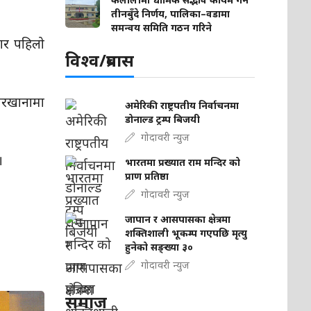
तीनबुँदे निर्णय, पालिका–वडामा
समन्वय समिति गठन गरिने
ार पहिलो
विश्व/प्रबास
कारखानामा
अमेरिकी राष्ट्रपतीय निर्वाचनमा
डोनाल्ड ट्रम्प बिजयी
गोदावरी न्युज
।
भारतमा प्रख्यात राम मन्दिर को
प्राण प्रतिष्ठा
गोदावरी न्युज
जापान र आसपासका क्षेत्रमा
शक्तिशाली भूकम्प गएपछि मृत्यु
हुनेको सङ्ख्या ३०
गोदावरी न्युज
समाज