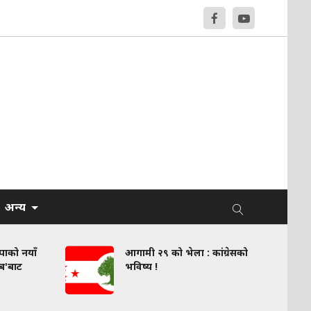
अन्य
वपाको नयाँ
आगामी २९ को भेला : कांग्रेसको
लब'बाट
भविष्य !