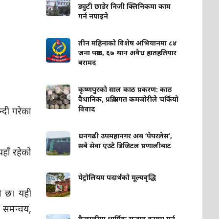
ड्युटी छाडेर निजी क्लिनिकमा काम
गर्न नपाइने
तीन महिनाको विशेष अभियानमा ८४
जना पक्राउ, ६७ थान अवैध हातहतियार
बरामद
कृष्णपुरको साल काठ प्रकरण: काठ
वैधानिक, प्रक्रियागत कमजोरीले चर्कियो
विवाद
्दी गरेका
धनगढी उपमहानगर अब ‘पेपरलेस’,
सबै सेवा एउटै डिजिटल प्रणालीबाट
हाँ रहेको
पेट्रोलियम पदार्थको मूल्यवृद्धि
को छ। यही
 समन्वय,
कैलालीमा धार्मिक सद्भाव कायम गर्न