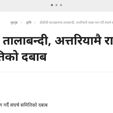
गृहपृष्ठ
कृषि
डीडीसी कारखानामा तालाबन्दी, अत्तरियामै राख्न माग गर्दै संघर्
ालाबन्दी, अत्तरियामै रा
ितिको दबाब