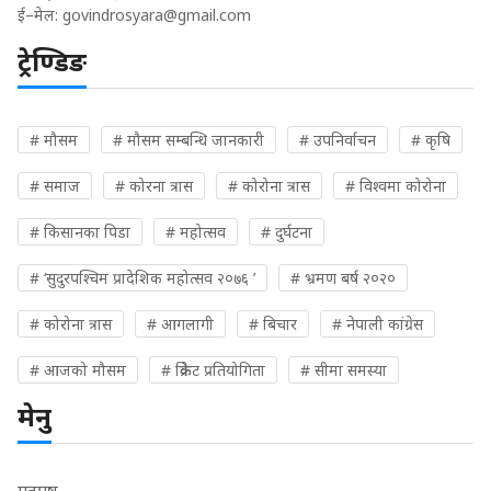
ई–मेल:
govindrosyara@gmail.com
ट्रेण्डिङ
# मौसम
# मौसम सम्बन्धि जानकारी
# उपनिर्वाचन
# कृषि
# समाज
# कोरना त्रास
# कोरोना त्रास
# विश्वमा कोरोना
# किसानका पिडा
# महोत्सव
# दुर्घटना
# ‘सुदुरपश्चिम प्रादेशिक महोत्सव २०७६ ’
# भ्रमण बर्ष २०२०
# कोरोना त्रास
# आगलागी
# बिचार
# नेपाली कांग्रेस
# आजको मौसम
# क्रिकेट प्रतियोगिता
# सीमा समस्या
मेनु
गृहपृष्ठ