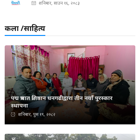
शनिबार, साउन १६, २०८३
कला /साहित्य
पद्म प्रभात प्रतिष्ठान धनगढीद्वारा तीन नयाँ पुरस्कार
स्थापना
शनिबार, पुस १९, २०८२