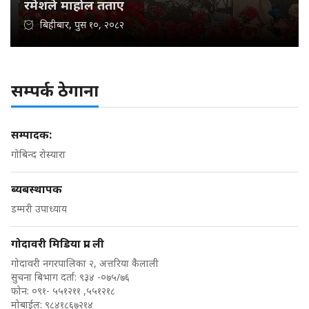
रमेशले माहोल तताए
बिहीबार, पुस १०, २०८२
सम्पर्क ठेगाना
सम्पादक:
गोबिन्द रोस्यारा
ब्यबस्थापक
डम्मरी उपाध्याय
गोदावरी मिडिया प्रा. ली
गोदावरी नगरपालिका २, अत्तरिया कैलाली
सुचना बिभाग दर्ता: ९३४ -०७५/७६
फोन: ०९१- ५५१२११ ,५५१२१८
मोबाईल: ९८४१८६७२१४