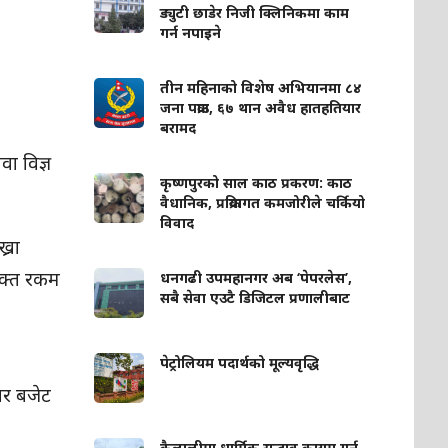
ड्युटी छाडेर निजी क्लिनिकमा काम
गर्न नपाइने
तीन महिनाको विशेष अभियानमा ८४
जना पक्राउ, ६७ थान अवैध हातहतियार
बरामद
ा विज्ञ
कृष्णपुरको साल काठ प्रकरण: काठ
वैधानिक, प्रक्रियागत कमजोरीले चर्कियो
विवाद
्रा
 उक्त रकम
धनगढी उपमहानगर अब ‘पेपरलेस’,
सबै सेवा एउटै डिजिटल प्रणालीबाट
पेट्रोलियम पदार्थको मूल्यवृद्धि
जार बजेट
कैलालीमा धार्मिक सद्भाव कायम गर्न