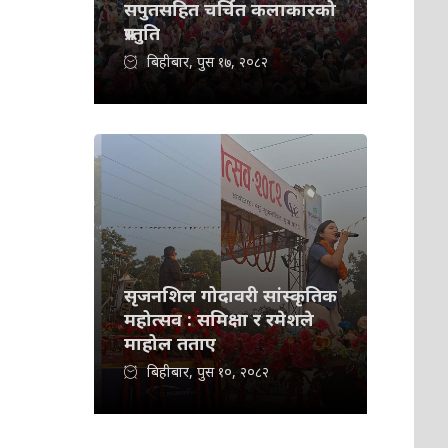
सपुतसहित चर्चित कलाकारको
प्रस्तुति
बिहीबार, पुस १७, २०८२
सृजनशिल गोदावरी सांस्कृतिक
महोत्सव : समिक्षा र रमेशले
माहोल तताए
बिहीबार, पुस १०, २०८२