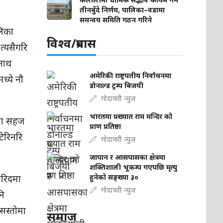
तीनबुँदे निर्णय, पालिका–वडामा
समन्वय समिति गठन गरिने
लिका
विश्व/प्रबास
्यसैगरि
वनाथ
अमेरिकी राष्ट्रपतीय निर्वाचनमा
्ये नौ
डोनाल्ड ट्रम्प बिजयी
गोदावरी न्युज
भारतमा प्रख्यात राम मन्दिर को
मा सहज
प्राण प्रतिष्ठा
टेरिनरि
गोदावरी न्युज
जापान र आसपासका क्षेत्रमा
शक्तिशाली भूकम्प गएपछि मृत्यु
खरिदमा
हुनेको सङ्ख्या ३०
गोदावरी न्युज
नि
 सस्तोमा
समाज