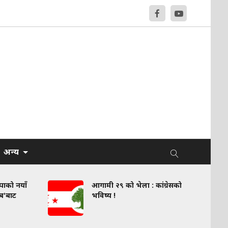
अन्य
वपाको नयाँ
आगामी २९ को भेला : कांग्रेसको
लब'बाट
भविष्य !