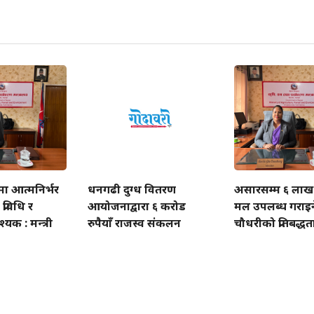
मा आत्मनिर्भर
धनगढी दुग्ध वितरण
असारसम्म ६ लाख 
्रविधि र
आयोजनाद्वारा ६ करोड
मल उपलब्ध गराइने 
यक : मन्त्री
रुपैयाँ राजस्व संकलन
चौधरीको प्रतिबद्धत