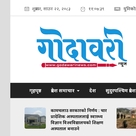
शुक्रबार, साउन २२, २०८३
११:०७:४०
युनिको
गृहपृष्ठ
प्रदेश समाचार
देश
सुदुरपश्चिम प्रदेश
ाव कायम
कामचलाउ सरकारको निर्णय : चार
लिका–
प्रादेशिक अस्पताललाई स्वास्थ्य
ठन गरिने
विज्ञान विश्वविद्यालयको शिक्षण
अस्पताल बनाउने