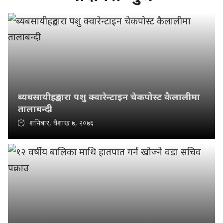
ब्यबसायीहरुद्वारा पशु क्वारेन्टाइन चेकपोस्ट कैलालीमा
तालाबन्दी
शनिबार, वैशाख ७, २०७६