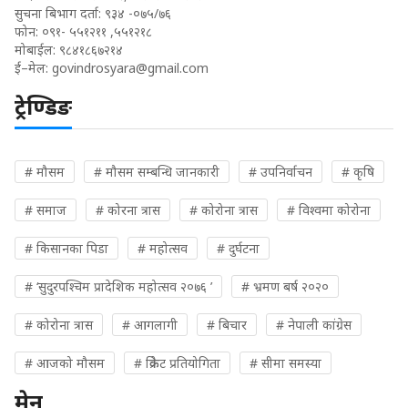
सुचना बिभाग दर्ता: ९३४ -०७५/७६
फोन: ०९१- ५५१२११ ,५५१२१८
मोबाईल: ९८४१८६७२१४
ई–मेल:
govindrosyara@gmail.com
ट्रेण्डिङ
# मौसम
# मौसम सम्बन्धि जानकारी
# उपनिर्वाचन
# कृषि
# समाज
# कोरना त्रास
# कोरोना त्रास
# विश्वमा कोरोना
# किसानका पिडा
# महोत्सव
# दुर्घटना
# ‘सुदुरपश्चिम प्रादेशिक महोत्सव २०७६ ’
# भ्रमण बर्ष २०२०
# कोरोना त्रास
# आगलागी
# बिचार
# नेपाली कांग्रेस
# आजको मौसम
# क्रिकेट प्रतियोगिता
# सीमा समस्या
मेनु