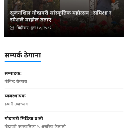
सृजनशिल गोदावरी सांस्कृतिक महोत्सव : समिक्षा र
रमेशले माहोल तताए
बिहीबार, पुस १०, २०८२
सम्पर्क ठेगाना
सम्पादक:
गोबिन्द रोस्यारा
ब्यबस्थापक
डम्मरी उपाध्याय
गोदावरी मिडिया प्रा. ली
गोदावरी नगरपालिका २, अत्तरिया कैलाली