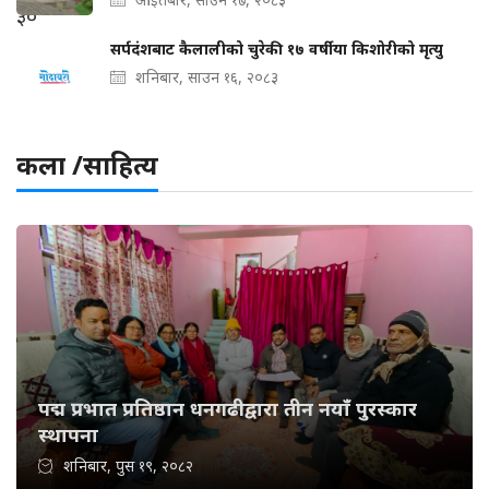
सर्पदंशबाट कैलालीको चुरेकी १७ वर्षीया किशोरीको मृत्यु
शनिबार, साउन १६, २०८३
कला /साहित्य
पद्म प्रभात प्रतिष्ठान धनगढीद्वारा तीन नयाँ पुरस्कार
स्थापना
शनिबार, पुस १९, २०८२