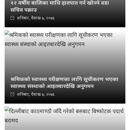
१२ वर्षीय बालिका माथि हातपात गर्न खोज्ने वडा
सचिव पक्राउ
शनिबार, वैशाख ७, २०७६
श्रमिकको स्वास्थ्य परीक्षणका लागि सूचीकरण भएका
स्वास्थ्य संस्थाको आइतबारदेखि अनुगमन
शनिबार, वैशाख ७, २०७६