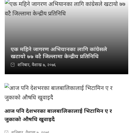
एक महिने जागरण अभियानका लागि कांग्रेसले
खटायो ७७ वटै जिल्लामा केन्द्रीय प्रतिनिधि
शनिबार, वैशाख ७, २०७६
आज पनि देशभरका बालबालिकालाई भिटामिन ए र
जुकाको औषधि खुवाइदै
शनिबार, वैशाख ७, २०७६