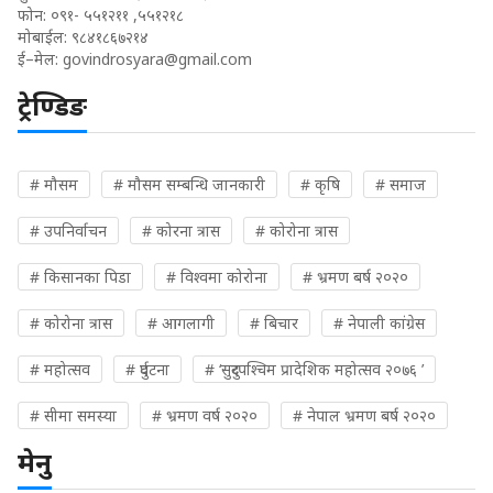
फोन: ०९१- ५५१२११ ,५५१२१८
मोबाईल: ९८४१८६७२१४
ई–मेल:
govindrosyara@gmail.com
ट्रेण्डिङ
# मौसम
# मौसम सम्बन्धि जानकारी
# कृषि
# समाज
# उपनिर्वाचन
# कोरना त्रास
# कोरोना त्रास
# किसानका पिडा
# विश्वमा कोरोना
# भ्रमण बर्ष २०२०
# कोरोना त्रास
# आगलागी
# बिचार
# नेपाली कांग्रेस
# महोत्सव
# दुर्घटना
# ‘सुदुरपश्चिम प्रादेशिक महोत्सव २०७६ ’
# सीमा समस्या
# भ्रमण वर्ष २०२०
# नेपाल भ्रमण बर्ष २०२०
मेनु