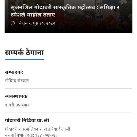
सृजनशिल गोदावरी सांस्कृतिक महोत्सव : समिक्षा र
रमेशले माहोल तताए
बिहीबार, पुस १०, २०८२
सम्पर्क ठेगाना
सम्पादक:
गोबिन्द रोस्यारा
ब्यबस्थापक
डम्मरी उपाध्याय
गोदावरी मिडिया प्रा. ली
गोदावरी नगरपालिका २, अत्तरिया कैलाली
सुचना बिभाग दर्ता: ९३४ -०७५/७६