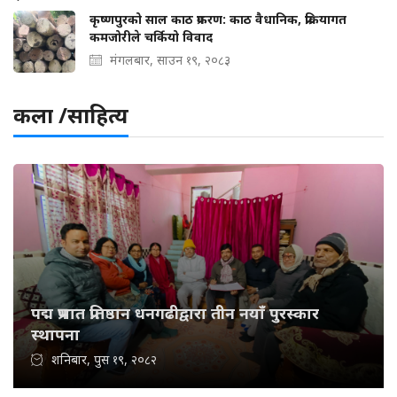
कृष्णपुरको साल काठ प्रकरण: काठ वैधानिक, प्रक्रियागत
कमजोरीले चर्कियो विवाद
मंगलबार, साउन १९, २०८३
कला /साहित्य
पद्म प्रभात प्रतिष्ठान धनगढीद्वारा तीन नयाँ पुरस्कार
स्थापना
शनिबार, पुस १९, २०८२