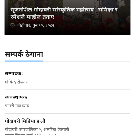
सृजनशिल गोदावरी सांस्कृतिक महोत्सव : समिक्षा र
रमेशले माहोल तताए
बिहीबार, पुस १०, २०८२
सम्पर्क ठेगाना
सम्पादक:
गोबिन्द रोस्यारा
ब्यबस्थापक
डम्मरी उपाध्याय
गोदावरी मिडिया प्रा. ली
गोदावरी नगरपालिका २, अत्तरिया कैलाली