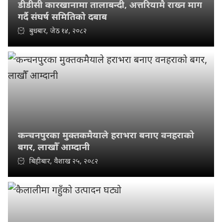
डीडीसी कारखानामा तालाबन्दी, अत्तरियामै राख्न माग
गर्दै संघर्ष समितिको दबाब
बुधबार, जेठ १४, २०८२
कन्चनपुरका मुक्तकमैयाले हराभरा बनाए वनहराको
बगर, लाखौँ आम्दानी
बिहीबार, वैशाख २५, २०८२