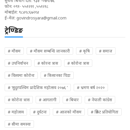
सुचना बिभाग दर्ता: ९३४ -०७५/७६
फोन: ०९१- ५५१२११ ,५५१२१८
मोबाईल: ९८४१८६७२१४
ई–मेल:
govindrosyara@gmail.com
ट्रेण्डिङ
# मौसम
# मौसम सम्बन्धि जानकारी
# कृषि
# समाज
# उपनिर्वाचन
# कोरना त्रास
# कोरोना त्रास
# विश्वमा कोरोना
# किसानका पिडा
# ‘सुदुरपश्चिम प्रादेशिक महोत्सव २०७६ ’
# भ्रमण बर्ष २०२०
# कोरोना त्रास
# आगलागी
# बिचार
# नेपाली कांग्रेस
# महोत्सव
# दुर्घटना
# आजको मौसम
# क्रिकेट प्रतियोगिता
# सीमा समस्या