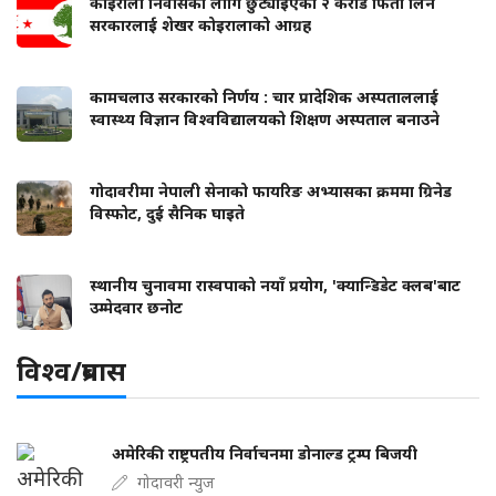
कोइराला निवासका लागि छुट्याइएको २ करोड फिर्ता लिन
सरकारलाई शेखर कोइरालाको आग्रह
कामचलाउ सरकारको निर्णय : चार प्रादेशिक अस्पताललाई
स्वास्थ्य विज्ञान विश्वविद्यालयको शिक्षण अस्पताल बनाउने
गोदावरीमा नेपाली सेनाको फायरिङ अभ्यासका क्रममा ग्रिनेड
विस्फोट, दुई सैनिक घाइते
स्थानीय चुनावमा रास्वपाको नयाँ प्रयोग, 'क्यान्डिडेट क्लब'बाट
उम्मेदवार छनोट
विश्व/प्रबास
अमेरिकी राष्ट्रपतीय निर्वाचनमा डोनाल्ड ट्रम्प बिजयी
गोदावरी न्युज