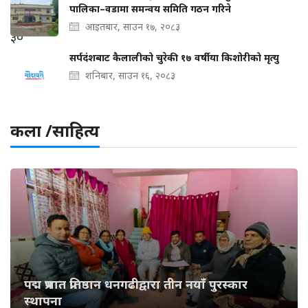
पालिका–वडामा समन्वय समिति गठन गरिने
आइतबार, साउन १७, २०८३
सर्पदंशबाट कैलालीको चुरेकी १७ वर्षीया किशोरीको मृत्यु
शनिबार, साउन १६, २०८३
कला /साहित्य
पद्म प्रभात प्रतिष्ठान धनगढीद्वारा तीन नयाँ पुरस्कार
स्थापना