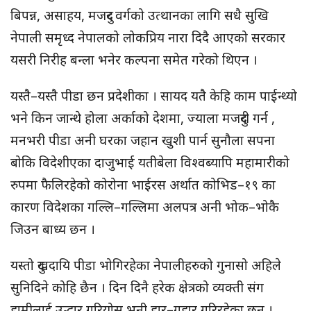
बिपन्न, असाहय, मजदुर वर्गको उत्थानका लागि सधै सुखि
नेपाली समृध्द नेपालको लोकप्रिय नारा दिदै आएको सरकार
यसरी निरीह बन्ला भनेर कल्पना समेत गरेको थिएन ।
यस्तै–यस्तै पीडा छन प्रदेशीका । सायद यतै केहि काम पाईन्थ्यो
भने किन जान्थे होला अर्काको देशमा, ज्याला मजदुरी गर्न ,
मनभरी पीडा अनी घरका जहान खुशी पार्न सुनौला सपना
बोकि विदेशीएका दाजुभाई यतीबेला विश्वब्यापि महामारीको
रुपमा फैलिरहेको कोरोना भाईरस अर्थात कोभिड–१९ का
कारण विदेशका गल्लि–गल्लिमा अलपत्र अनी भोक–भोकै
जिउन बाध्य छन ।
यस्तो दुखदायि पीडा भोगिरहेका नेपालीहरुको गुनासो अहिले
सुनिदिने कोहि छैन । दिन दिनै हरेक क्षेत्रको व्यक्ती संग
हामीलाई उद्धार गरियोस भनी हार–गुहार गरिरहेका छन ।