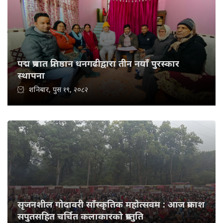
पद्म प्रभात प्रतिष्ठान धनगढीद्वारा तीन नयाँ पुरस्कार
स्थापना
शनिबार, पुस १९, २०८२
सृजनशील गोदावरी साँस्कृतिक महोत्सवम : आज प्रकाश
सपुतसहित चर्चित कलाकारको प्रस्तुति