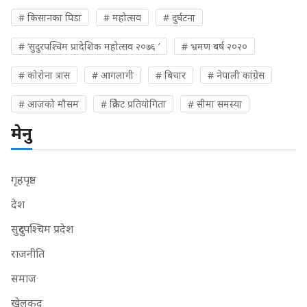
# किसानका पिडा
# महोत्सव
# दुर्घटना
# ‘सुदुरपश्चिम प्रादेशिक महोत्सव २०७६ ’
# भ्रमण बर्ष २०२०
# कोरोना त्रास
# आगलागी
# बिचार
# नेपाली कांग्रेस
# आजको मौसम
# क्रिकेट प्रतियोगिता
# सीमा समस्या
मेनु
गृहपृष्ठ
देश
सुदुरपश्चिम प्रदेश
राजनीति
समाज
खेलकुद