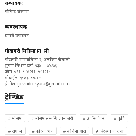
सम्पादक:
गोबिन्द रोस्यारा
ब्यबस्थापक
डम्मरी उपाध्याय
गोदावरी मिडिया प्रा. ली
गोदावरी नगरपालिका २, अत्तरिया कैलाली
सुचना बिभाग दर्ता: ९३४ -०७५/७६
फोन: ०९१- ५५१२११ ,५५१२१८
मोबाईल: ९८४१८६७२१४
ई–मेल:
govindrosyara@gmail.com
ट्रेण्डिङ
# मौसम
# मौसम सम्बन्धि जानकारी
# उपनिर्वाचन
# कृषि
# समाज
# कोरना त्रास
# कोरोना त्रास
# विश्वमा कोरोना