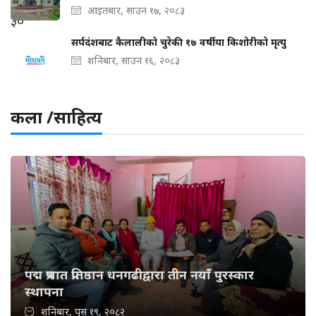
आइतबार, साउन १७, २०८३
सर्पदंशबाट कैलालीको चुरेकी १७ वर्षीया किशोरीको मृत्यु
शनिबार, साउन १६, २०८३
कला /साहित्य
पद्म प्रभात प्रतिष्ठान धनगढीद्वारा तीन नयाँ पुरस्कार
स्थापना
शनिबार, पुस १९, २०८२