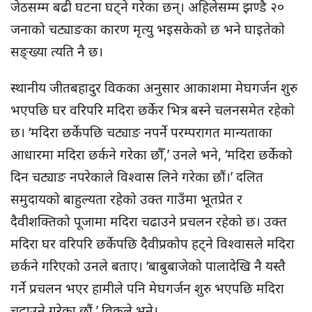
जेठसम्म बढी घटना घट्ने गरेका छन्। अहिलेसम्म झण्डै २०
जनाको चट्याङका कारण मृत्यु भइसकेको छ भने घाइतेको
सङ्ख्या त्यति नै छ।
स्थानीय जीतबहादुर विकका अनुसार आकाशमा मेघगर्जन शुरु
भएपछि घर वरिपरि मदिरा छर्केर भित्र बस्ने चलनसमेत रहेको
छ। ‘मदिरा छर्केपछि चट्याङ नपर्ने परम्परागत मान्यताका
आधारमा मदिरा छर्कने गरेका छौँ,’ उनले भने, ‘मदिरा छर्केको
दिन चट्याङ नपरेकाले विश्वास लिने गरेका छौं।’ दलित
समुदायको बाहुल्यता रहेको उक्त गाउँमा भूतप्रेत र
दैवीशक्तिको पूजामा मदिरा चढाउने प्रचलन रहेको छ। उक्त
मदिरा घर वरिपरि छर्केपछि दैवीप्रकोप हट्ने विश्वासले मदिरा
छर्कने गरिएको उनले बताए। ‘बाबुबाजेको पालादेखि नै यस्तै
गर्ने प्रचलन भएर हामीले पनि मेघगर्जन शुरु भएपछि मदिरा
चढाउने गरेका छौं,’ विकले भने।