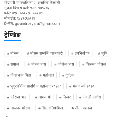
गोदावरी नगरपालिका २, अत्तरिया कैलाली
सुचना बिभाग दर्ता: ९३४ -०७५/७६
फोन: ०९१- ५५१२११ ,५५१२१८
मोबाईल: ९८४१८६७२१४
ई–मेल:
govindrosyara@gmail.com
ट्रेण्डिङ
# मौसम
# मौसम सम्बन्धि जानकारी
# उपनिर्वाचन
# कृषि
# समाज
# कोरना त्रास
# कोरोना त्रास
# विश्वमा कोरोना
# किसानका पिडा
# महोत्सव
# दुर्घटना
# ‘सुदुरपश्चिम प्रादेशिक महोत्सव २०७६ ’
# भ्रमण बर्ष २०२०
# कोरोना त्रास
# आगलागी
# बिचार
# नेपाली कांग्रेस
# आजको मौसम
# क्रिकेट प्रतियोगिता
# सीमा समस्या