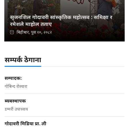
सृजनशिल गोदावरी सांस्कृतिक महोत्सव : समिक्षा र
रमेशले माहोल तताए
बिहीबार, पुस १०, २०८२
सम्पर्क ठेगाना
सम्पादक:
गोबिन्द रोस्यारा
ब्यबस्थापक
डम्मरी उपाध्याय
गोदावरी मिडिया प्रा. ली