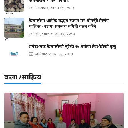
कमजोरीले चर्कियो विवाद
मंगलबार, साउन १९, २०८३
कैलालीमा धार्मिक सद्भाव कायम गर्न तीनबुँदे निर्णय,
पालिका–वडामा समन्वय समिति गठन गरिने
आइतबार, साउन १७, २०८३
सर्पदंशबाट कैलालीको चुरेकी १७ वर्षीया किशोरीको मृत्यु
शनिबार, साउन १६, २०८३
कला /साहित्य