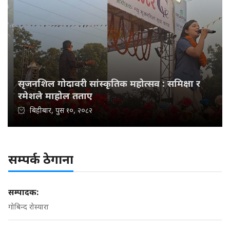
सृजनशिल गोदावरी सांस्कृतिक महोत्सव : समिक्षा र
रमेशले माहोल तताए
बिहीबार, पुस १०, २०८२
सम्पर्क ठेगाना
सम्पादक:
गोबिन्द रोस्यारा