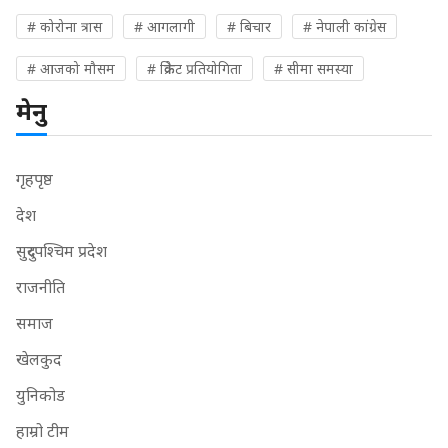
# कोरोना त्रास
# आगलागी
# बिचार
# नेपाली कांग्रेस
# आजको मौसम
# क्रिकेट प्रतियोगिता
# सीमा समस्या
मेनु
गृहपृष्ठ
देश
सुदुरपश्चिम प्रदेश
राजनीति
समाज
खेलकुद
युनिकोड
हाम्रो टीम