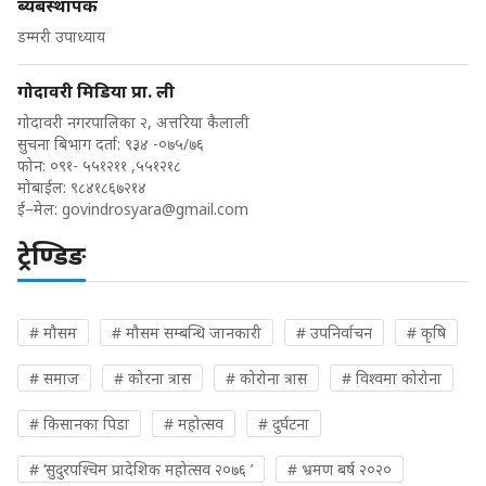
ब्यबस्थापक
डम्मरी उपाध्याय
गोदावरी मिडिया प्रा. ली
गोदावरी नगरपालिका २, अत्तरिया कैलाली
सुचना बिभाग दर्ता: ९३४ -०७५/७६
फोन: ०९१- ५५१२११ ,५५१२१८
मोबाईल: ९८४१८६७२१४
ई–मेल:
govindrosyara@gmail.com
ट्रेण्डिङ
# मौसम
# मौसम सम्बन्धि जानकारी
# उपनिर्वाचन
# कृषि
# समाज
# कोरना त्रास
# कोरोना त्रास
# विश्वमा कोरोना
# किसानका पिडा
# महोत्सव
# दुर्घटना
# ‘सुदुरपश्चिम प्रादेशिक महोत्सव २०७६ ’
# भ्रमण बर्ष २०२०